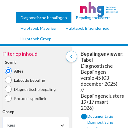
Diagnostische bepalingen
Bepalingenclusters
Hulptabel: Materiaal
Hulptabel: Bijzonderheid
Hulptabel: Groep
Filter op inhoud
Bepalingenviewer:
chevron_left
Tabel
Soort
Diagnostische
Alles
Bepalingen
versie 45 (03
Labcode bepaling
december 2025)
//
Diagnostische bepaling
Bepalingenclusters
Protocol specifiek
19 (17 maart
2026)
Groep
info
Documentatie
Diagnostische
Kies