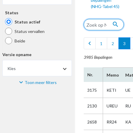
bepalingen
(NHG-Tabel 45)
Status
Status actief
search
Status vervallen
Beide
chevron_left
1
2
3
Versie opname
3985 Bepalingen
Kies
Nr.
Memo
Mat
Toon meer filters
Materiaal
3175
KETI
UE
Kies
2130
UREU
RU
Bijzonderheid
2658
RR24
KA
Kies