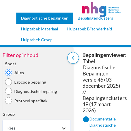
Diagnostische bepalingen
Bepalingenclusters
Hulptabel: Materiaal
Hulptabel: Bijzonderheid
Hulptabel: Groep
Filter op inhoud
Bepalingenviewer:
chevron_left
Tabel
Soort
Diagnostische
Alles
Bepalingen
versie 45 (03
Labcode bepaling
december 2025)
//
Diagnostische bepaling
Bepalingenclusters
Protocol specifiek
19 (17 maart
2026)
Groep
info
Documentatie
Diagnostische
Kies