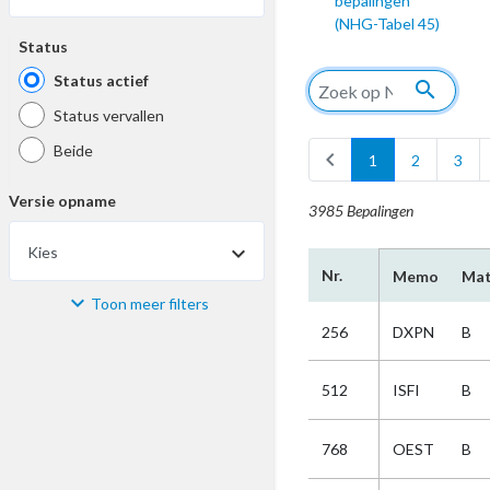
bepalingen
(NHG-Tabel 45)
Status
Status actief
search
Status vervallen
Beide
chevron_left
1
2
3
Versie opname
3985 Bepalingen
Kies
Nr.
Memo
Mat
Toon meer filters
Materiaal
256
DXPN
B
Kies
512
ISFI
B
Bijzonderheid
768
OEST
B
Kies