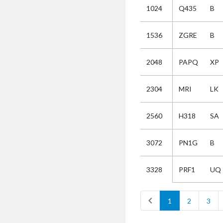
1024
Q435
B
Selectie
1536
ZGRE
B
Kies
2048
PAPQ
XP
AUB
Alles
2304
MRI
LK
Aanvraag
Uitslag
2560
H318
SA
Beide
3072
PN1G
B
PRF1
UQ
3328
chevron_left
1
2
3