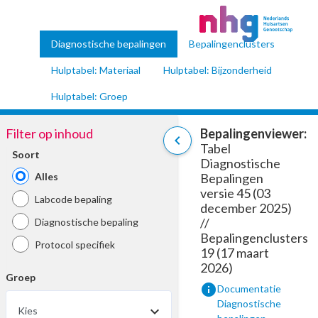
Diagnostische bepalingen
Bepalingenclusters
Hulptabel: Materiaal
Hulptabel: Bijzonderheid
Hulptabel: Groep
Filter op inhoud
Bepalingenviewer:
chevron_left
Tabel
Soort
Diagnostische
Alles
Bepalingen
versie 45 (03
Labcode bepaling
december 2025)
//
Diagnostische bepaling
Bepalingenclusters
Protocol specifiek
19 (17 maart
2026)
Groep
info
Documentatie
Diagnostische
Kies