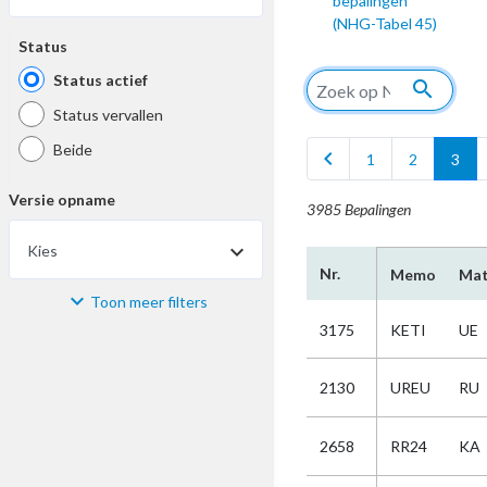
bepalingen
(NHG-Tabel 45)
Status
Status actief
search
Status vervallen
Beide
chevron_left
1
2
3
Versie opname
3985 Bepalingen
Kies
Nr.
Memo
Mat
Toon meer filters
Materiaal
3175
KETI
UE
Kies
2130
UREU
RU
Bijzonderheid
2658
RR24
KA
Kies