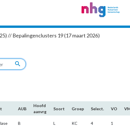
5) // Bepalingenclusters 19 (17 maart 2026)
search
Hoofd​
t
AUB
Soort
Groep
Select.
VO
V
aanvrg
olase
B
L
KC
4
1