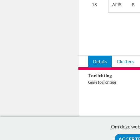
AFIS
B
18
Kies
AUB
Alles
Aanvraag
Uitslag
Beide
Details
Clusters
Toelichting
Geen toelichting
Om deze websi
ACCEPT