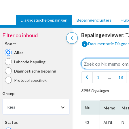
Diagnostische bepalingen
Bepalingenclusters
Hulp
Filter op inhoud
Bepalingenviewer:
T
chevron_left
info
Soort
Documentatie Diagnos
Alles
Labcode bepaling
Diagnostische bepaling
chevron_left
1
…
18
Protocol specifiek
3985 Bepalingen
Groep
Kies
Nr.
Memo
Mat
Status
43
ALDL
B