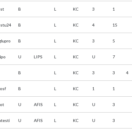
ost
B
L
KC
3
1
ostu24
B
L
KC
4
15
glupro
B
L
KC
3
5
lipo
U
LIPS
L
KC
U
7
P
B
L
KC
3
3
4
fosf
B
L
KC
1
1
ot
U
AFIS
L
KC
U
3
ntesti
U
AFIS
L
KC
U
3