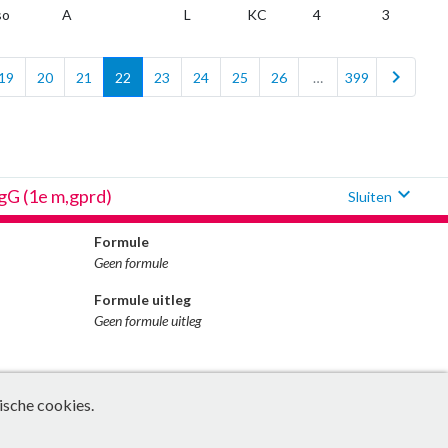
so
A
L
KC
4
3
chevron_right
19
20
21
22
23
24
25
26
…
399
expand_more
gG (1e m,gprd)
Sluiten
Formule
Geen formule
Formule uitleg
Geen formule uitleg
ische cookies.