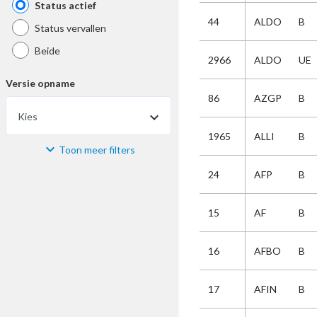
Status actief
44
ALDO
B
Status vervallen
Beide
2966
ALDO
UE
Versie opname
86
AZGP
B
Kies
1965
ALLI
B
Toon meer filters
Materiaal
24
AFP
B
Kies
15
AF
B
Bijzonderheid
16
AFBO
B
Kies
17
AFIN
B
Selectie