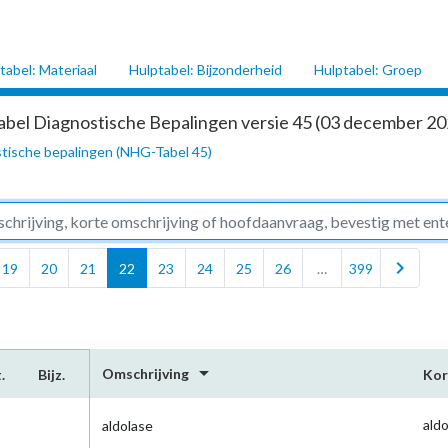
tabel: Materiaal
Hulptabel: Bijzonderheid
Hulptabel: Groep
abel Diagnostische Bepalingen versie 45 (03 december 202
tische bepalingen (NHG-Tabel 45)
chevron_right
19
20
21
22
23
24
25
26
…
399
arrow_drop_down
Omschrijving
.
Bijz.
Kor
ald
aldolase