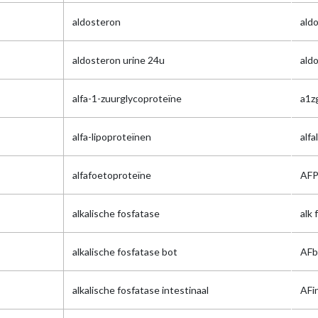
aldosteron
ald
aldosteron urine 24u
ald
alfa-1-zuurglycoproteïne
a1z
alfa-lipoproteïnen
alfa
alfafoetoproteïne
AF
alkalische fosfatase
alk 
alkalische fosfatase bot
AFb
alkalische fosfatase intestinaal
AFi