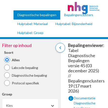
Diagnostische bepalingen
Bepalingenclusters
Hulptabel: Materiaal
Hulptabel: Bijzonderheid
Hulptabel: Groep
Filter op inhoud
Bepalingenviewer:
chevron_left
Tabel
Soort
Diagnostische
Alles
Bepalingen
versie 45 (03
Labcode bepaling
december 2025)
//
Diagnostische bepaling
Bepalingenclusters
Protocol specifiek
19 (17 maart
2026)
Groep
info
Documentatie
Diagnostische
Kies