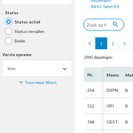
bepalingen
(NHG-Tabel 45)
Status
Status actief
search
Status vervallen
Beide
chevron_left
1
2
3
Versie opname
3985 Bepalingen
Kies
Nr.
Memo
Mat
Toon meer filters
Materiaal
256
DXPN
B
Kies
512
ISFI
B
Bijzonderheid
768
OEST
B
Kies