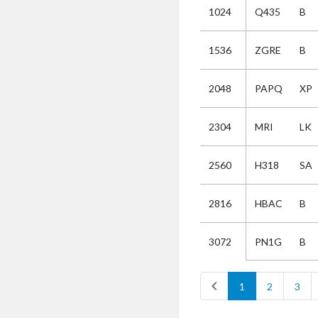
1024
Q435
B
Selectie
1536
ZGRE
B
Kies
2048
PAPQ
XP
AUB
Alles
2304
MRI
LK
Aanvraag
Uitslag
2560
H318
SA
Beide
2816
HBAC
B
PN1G
B
3072
chevron_left
1
2
3