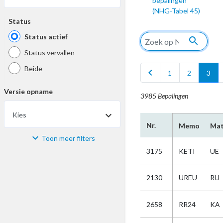
bepalingen
(NHG-Tabel 45)
Status
Status actief
search
Status vervallen
Beide
chevron_left
1
2
3
Versie opname
3985 Bepalingen
Kies
Nr.
Memo
Mat
Toon meer filters
Materiaal
3175
KETI
UE
Kies
2130
UREU
RU
Bijzonderheid
2658
RR24
KA
Kies