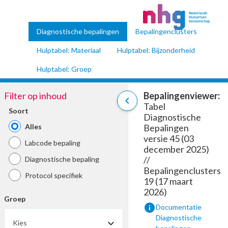
Diagnostische bepalingen
Bepalingenclusters
Hulptabel: Materiaal
Hulptabel: Bijzonderheid
Hulptabel: Groep
Filter op inhoud
Bepalingenviewer:
chevron_left
Tabel
Soort
Diagnostische
Alles
Bepalingen
versie 45 (03
Labcode bepaling
december 2025)
//
Diagnostische bepaling
Bepalingenclusters
Protocol specifiek
19 (17 maart
2026)
Groep
info
Documentatie
Diagnostische
Kies