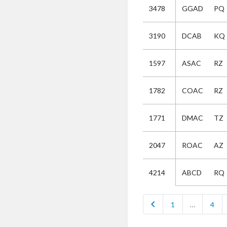
3478
GGAD
PQ
Selectie
3190
DCAB
KQ
Kies
1597
ASAC
RZ
AUB
Alles
1782
COAC
RZ
Aanvraag
Uitslag
1771
DMAC
TZ
Beide
2047
ROAC
AZ
ABCD
RQ
4214
chevron_left
1
…
4