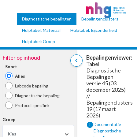
Diagnostische bepalingen
Bepalingenclusters
Hulptabel: Materiaal
Hulptabel: Bijzonderheid
Hulptabel: Groep
Filter op inhoud
Bepalingenviewer:
chevron_left
Tabel
Soort
Diagnostische
Alles
Bepalingen
versie 45 (03
Labcode bepaling
december 2025)
//
Diagnostische bepaling
Bepalingenclusters
Protocol specifiek
19 (17 maart
2026)
Groep
info
Documentatie
Diagnostische
Kies