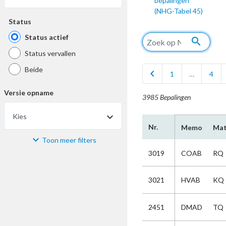
bepalingen
(NHG-Tabel 45)
Status
Status actief
search
Status vervallen
Beide
chevron_left
1
…
4
Versie opname
3985 Bepalingen
Kies
Nr.
Memo
Mat
Toon meer filters
Materiaal
3019
COAB
RQ
Kies
3021
HVAB
KQ
Bijzonderheid
2451
DMAD
TQ
Kies