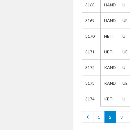
3168
HAND
U
Selectie
3169
HAND
UE
Kies
3170
HETI
U
AUB
Alles
3171
HETI
UE
Aanvraag
Uitslag
3172
KAND
U
Beide
3173
KAND
UE
KETI
U
3174
chevron_left
1
2
3