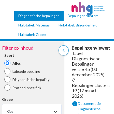
Diagnostische bepalingen
Bepalingenclusters
Hulptabel: Materiaal
Hulptabel: Bijzonderheid
Hulptabel: Groep
Filter op inhoud
Bepalingenviewer:
chevron_left
Tabel
Soort
Diagnostische
Alles
Bepalingen
versie 45 (03
Labcode bepaling
december 2025)
//
Diagnostische bepaling
Bepalingenclusters
Protocol specifiek
19 (17 maart
2026)
Groep
info
Documentatie
Diagnostische
Kies