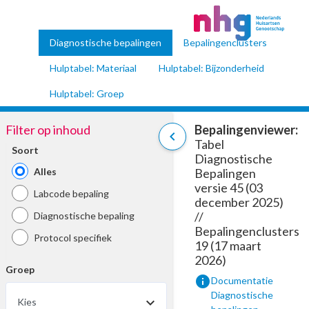
Diagnostische bepalingen
Bepalingenclusters
Hulptabel: Materiaal
Hulptabel: Bijzonderheid
Hulptabel: Groep
Filter op inhoud
Bepalingenviewer:
chevron_left
Tabel
Soort
Diagnostische
Alles
Bepalingen
versie 45 (03
Labcode bepaling
december 2025)
//
Diagnostische bepaling
Bepalingenclusters
Protocol specifiek
19 (17 maart
2026)
Groep
info
Documentatie
Diagnostische
Kies