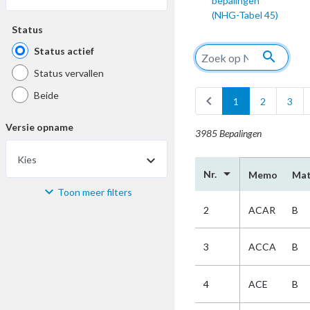
bepalingen
(NHG-Tabel 45)
Status
Status actief
search
Status vervallen
Beide
chevron_left
1
2
3
Versie opname
3985 Bepalingen
Kies
arrow_drop_down
Nr.
Memo
Mat
Toon meer filters
Materiaal
2
ACAR
B
Kies
3
ACCA
B
Bijzonderheid
4
ACE
B
Kies