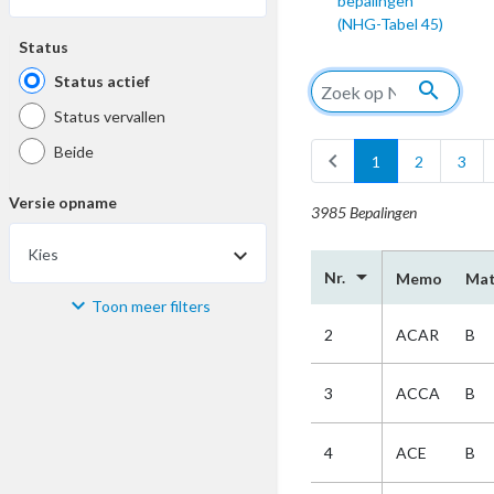
bepalingen
(NHG-Tabel 45)
Status
Status actief
search
Status vervallen
Beide
chevron_left
1
2
3
Versie opname
3985 Bepalingen
Kies
arrow_drop_down
Nr.
Memo
Mat
Toon meer filters
Materiaal
2
ACAR
B
Kies
3
ACCA
B
Bijzonderheid
4
ACE
B
Kies