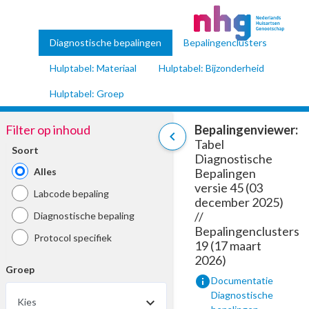
Diagnostische bepalingen
Bepalingenclusters
Hulptabel: Materiaal
Hulptabel: Bijzonderheid
Hulptabel: Groep
Filter op inhoud
Bepalingenviewer:
chevron_left
Tabel
Soort
Diagnostische
Alles
Bepalingen
versie 45 (03
Labcode bepaling
december 2025)
//
Diagnostische bepaling
Bepalingenclusters
Protocol specifiek
19 (17 maart
2026)
Groep
info
Documentatie
Diagnostische
Kies