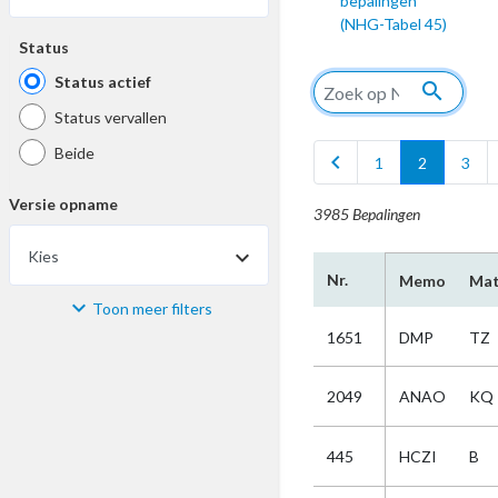
bepalingen
(NHG-Tabel 45)
Status
Status actief
search
Status vervallen
Beide
chevron_left
1
2
3
Versie opname
3985 Bepalingen
Kies
Nr.
Memo
Mat
Toon meer filters
Materiaal
1651
DMP
TZ
Kies
2049
ANAO
KQ
Bijzonderheid
445
HCZI
B
Kies