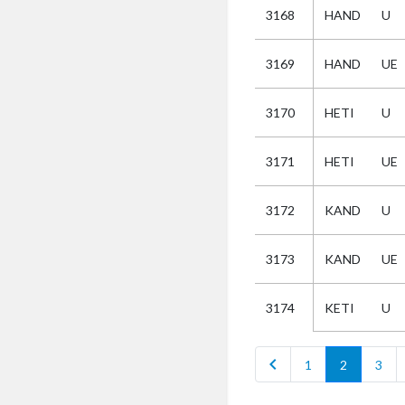
3168
HAND
U
Selectie
3169
HAND
UE
Kies
3170
HETI
U
AUB
Alles
3171
HETI
UE
Aanvraag
Uitslag
3172
KAND
U
Beide
3173
KAND
UE
KETI
U
3174
chevron_left
1
2
3