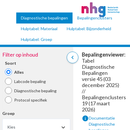
Diagnostische bepalingen
Bepalingenclusters
Hulptabel: Materiaal
Hulptabel: Bijzonderheid
Hulptabel: Groep
Filter op inhoud
Bepalingenviewer:
chevron_left
Tabel
Soort
Diagnostische
Alles
Bepalingen
versie 45 (03
Labcode bepaling
december 2025)
//
Diagnostische bepaling
Bepalingenclusters
Protocol specifiek
19 (17 maart
2026)
Groep
info
Documentatie
Diagnostische
Kies