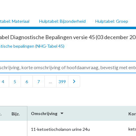
tabel: Materiaal
Hulptabel: Bijzonderheid
Hulptabel: Groep
abel Diagnostische Bepalingen versie 45 (03 december 202
tische bepalingen (NHG-Tabel 45)
chevron_right
4
5
6
7
…
399
arrow_drop_down
Omschrijving
.
Bijz.
Kor
ket
11-ketoetiocholanon urine 24u