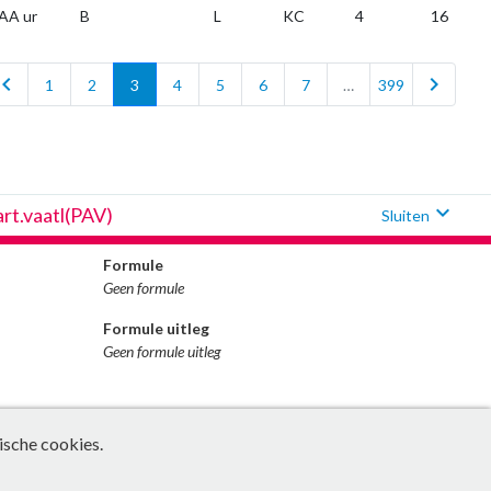
AA ur
B
L
KC
4
16
vron_left
chevron_right
1
2
3
4
5
6
7
…
399
expand_more
art.vaatl(PAV)
Sluiten
Formule
Geen formule
Formule uitleg
Geen formule uitleg
ische cookies.