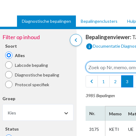
Diagnostische bepalingen
Bepalingenclusters
Hulp
Filter op inhoud
Bepalingenviewer:
T
chevron_left
info
Soort
Documentatie Diagnos
Alles
Labcode bepaling
Diagnostische bepaling
chevron_left
1
2
3
Protocol specifiek
3985 Bepalingen
Groep
Kies
Nr.
Memo
Mat
Status
3175
KETI
UE