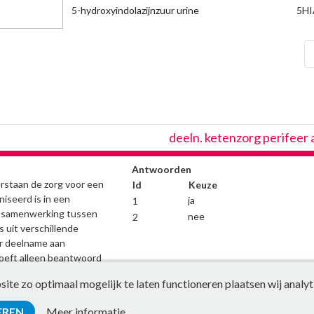
5-hydroxyindolazijnzuur urine
5HI
che
deeln. ketenzorg perifeer 
Antwoorden
rstaan de zorg voor een
Id
Keuze
niseerd is in een
ja
1
n samenwerking tussen
nee
2
s uit verschillende
ar deelname aan
eft alleen beantwoord
rts de hoofdbehandelaar
te zo optimaal mogelijk te laten functioneren plaatsen wij analyt
oening.
EREN
Meer informatie