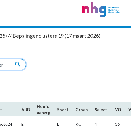
5) // Bepalingenclusters 19 (17 maart 2026)
search
Hoofd​
t
AUB
Soort
Groep
Select.
VO
aanvrg
oetu24
B
L
KC
4
16