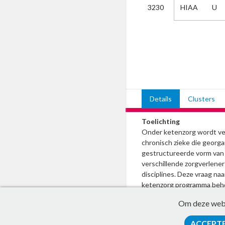
HIAA
U
3230
Kies
AUB
Alles
Aanvraag
Uitslag
Beide
Details
Clusters
Toelichting
Onder ketenzorg wordt ve
chronisch zieke die georga
gestructureerde vorm va
verschillende zorgverlener
disciplines. Deze vraag na
ketenzorg programma beho
te worden indien de huisa
Om deze websi
is van de chronische aand
ACCEPT