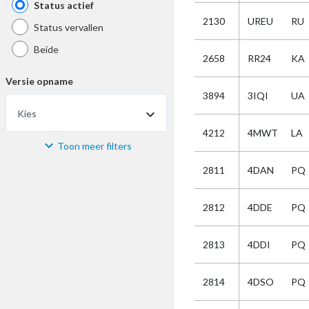
Status actief
2130
UREU
RU
Status vervallen
Beide
2658
RR24
KA
Versie opname
3894
3IQI
UA
Kies
4212
4MWT
LA
Toon meer filters
Materiaal
2811
4DAN
PQ
Kies
2812
4DDE
PQ
Bijzonderheid
2813
4DDI
PQ
Kies
2814
4DSO
PQ
Selectie