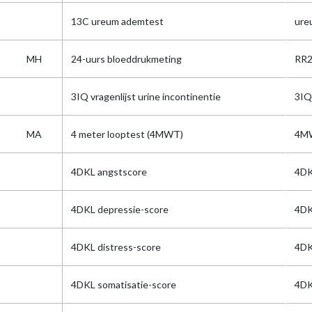
13C ureum ademtest
ure
MH
24-uurs bloeddrukmeting
RR2
3IQ vragenlijst urine incontinentie
3IQ
MA
4 meter looptest (4MWT)
4M
4DKL angstscore
4DK
4DKL depressie-score
4DK
4DKL distress-score
4DK
4DKL somatisatie-score
4DK