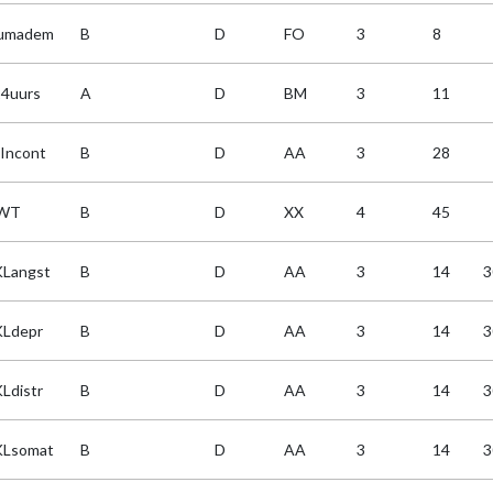
umadem
B
D
FO
3
8
4uurs
A
D
BM
3
11
Incont
B
D
AA
3
28
WT
B
D
XX
4
45
Langst
B
D
AA
3
14
3
Ldepr
B
D
AA
3
14
3
Ldistr
B
D
AA
3
14
3
Lsomat
B
D
AA
3
14
3