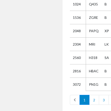
1024
Q435
B
Selectie
1536
ZGRE
B
Kies
2048
PAPQ
XP
AUB
Alles
2304
MRI
LK
Aanvraag
Uitslag
2560
H318
SA
Beide
2816
HBAC
B
PN1G
B
3072
chevron_left
1
2
3