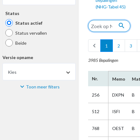
bepalingen
(NHG-Tabel 45)
Status
Status actief
search
Status vervallen
Beide
chevron_left
1
2
3
Versie opname
3985 Bepalingen
Kies
Nr.
Memo
Mat
Toon meer filters
Materiaal
256
DXPN
B
Kies
512
ISFI
B
Bijzonderheid
768
OEST
B
Kies