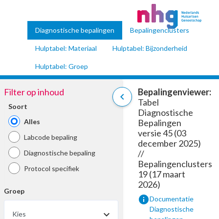
Diagnostische bepalingen
Bepalingenclusters
Hulptabel: Materiaal
Hulptabel: Bijzonderheid
Hulptabel: Groep
Filter op inhoud
Bepalingenviewer:
chevron_left
Tabel
Soort
Diagnostische
Alles
Bepalingen
versie 45 (03
Labcode bepaling
december 2025)
//
Diagnostische bepaling
Bepalingenclusters
Protocol specifiek
19 (17 maart
2026)
Groep
info
Documentatie
Diagnostische
Kies