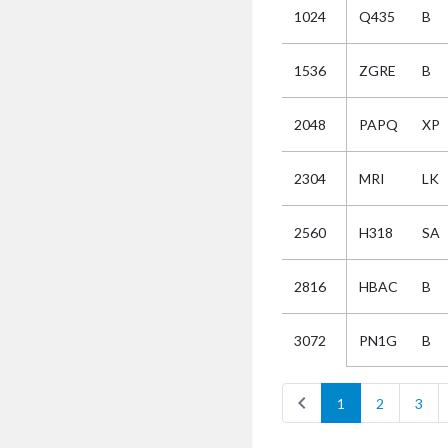
1024
Q435
B
Selectie
1536
ZGRE
B
Kies
2048
PAPQ
XP
AUB
Alles
2304
MRI
LK
Aanvraag
Uitslag
2560
H318
SA
Beide
2816
HBAC
B
PN1G
B
3072
chevron_left
1
2
3