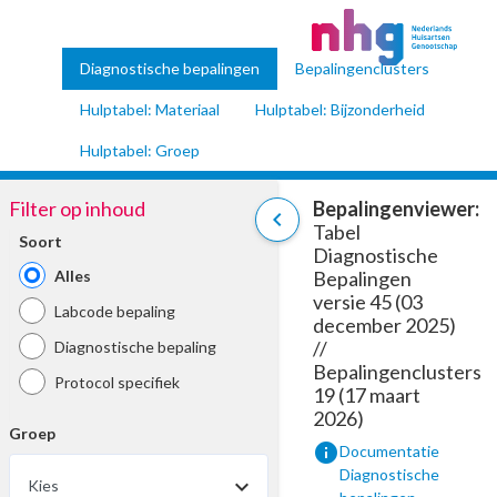
Diagnostische bepalingen
Bepalingenclusters
Hulptabel: Materiaal
Hulptabel: Bijzonderheid
Hulptabel: Groep
Filter op inhoud
Bepalingenviewer:
chevron_left
Tabel
Soort
Diagnostische
Alles
Bepalingen
versie 45 (03
Labcode bepaling
december 2025)
//
Diagnostische bepaling
Bepalingenclusters
Protocol specifiek
19 (17 maart
2026)
Groep
info
Documentatie
Diagnostische
Kies