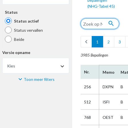
bepalingen
(NHG-Tabel 45)
Status
Status actief
search
Status vervallen
Beide
chevron_left
1
2
3
Versie opname
3985 Bepalingen
Kies
Nr.
Memo
Mat
Toon meer filters
Materiaal
256
DXPN
B
Kies
512
ISFI
B
Bijzonderheid
768
OEST
B
Kies