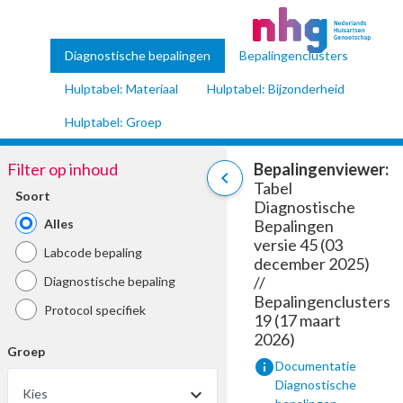
Diagnostische bepalingen
Bepalingenclusters
Hulptabel: Materiaal
Hulptabel: Bijzonderheid
Hulptabel: Groep
Filter op inhoud
Bepalingenviewer:
chevron_left
Tabel
Soort
Diagnostische
Alles
Bepalingen
versie 45 (03
Labcode bepaling
december 2025)
//
Diagnostische bepaling
Bepalingenclusters
Protocol specifiek
19 (17 maart
2026)
Groep
info
Documentatie
Diagnostische
Kies