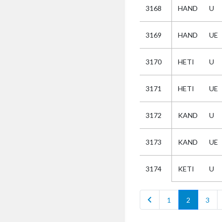
3168
HAND
U
Selectie
3169
HAND
UE
Kies
3170
HETI
U
AUB
Alles
3171
HETI
UE
Aanvraag
Uitslag
3172
KAND
U
Beide
3173
KAND
UE
KETI
U
3174
chevron_left
1
2
3