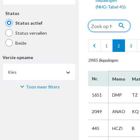
bepalingen
(NHG-Tabel 45)
Status
Status actief
search
Status vervallen
Beide
chevron_left
1
2
3
Versie opname
3985 Bepalingen
Kies
Nr.
Memo
Mat
Toon meer filters
Materiaal
1651
DMP
TZ
Kies
2049
ANAO
KQ
Bijzonderheid
445
HCZI
B
Kies