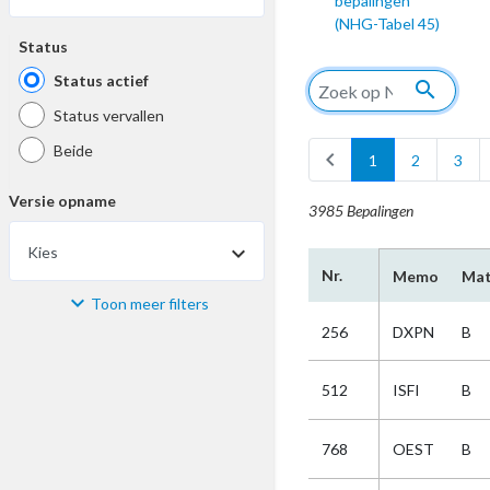
bepalingen
(NHG-Tabel 45)
Status
Status actief
search
Status vervallen
Beide
chevron_left
1
2
3
Versie opname
3985 Bepalingen
Kies
Nr.
Memo
Mat
Toon meer filters
Materiaal
256
DXPN
B
Kies
512
ISFI
B
Bijzonderheid
768
OEST
B
Kies