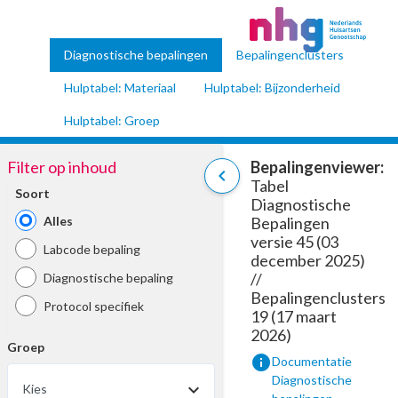
Diagnostische bepalingen
Bepalingenclusters
Hulptabel: Materiaal
Hulptabel: Bijzonderheid
Hulptabel: Groep
Filter op inhoud
Bepalingenviewer:
chevron_left
Tabel
Soort
Diagnostische
Alles
Bepalingen
versie 45 (03
Labcode bepaling
december 2025)
//
Diagnostische bepaling
Bepalingenclusters
Protocol specifiek
19 (17 maart
2026)
Groep
info
Documentatie
Diagnostische
Kies