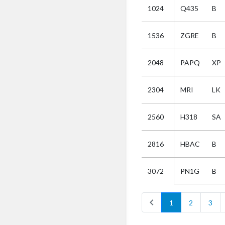
1024
Q435
B
Selectie
1536
ZGRE
B
Kies
2048
PAPQ
XP
AUB
Alles
2304
MRI
LK
Aanvraag
Uitslag
2560
H318
SA
Beide
2816
HBAC
B
PN1G
B
3072
chevron_left
1
2
3