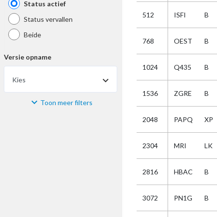
Status actief
512
ISFI
B
Status vervallen
Beide
768
OEST
B
Versie opname
1024
Q435
B
Kies
1536
ZGRE
B
Toon meer filters
Materiaal
2048
PAPQ
XP
Kies
2304
MRI
LK
Bijzonderheid
2816
HBAC
B
Kies
3072
PN1G
B
Selectie