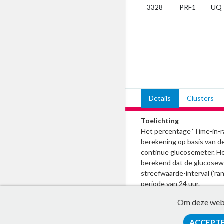
PRF1
UQ
3328
Kies
AUB
Alles
Aanvraag
Uitslag
Beide
Details
Clusters
Toelichting
Het percentage ‘Time-in-ra
berekening op basis van 
continue glucosemeter. He
berekend dat de glucosew
streefwaarde-interval ('ran
periode van 24 uur.
Om deze websi
ACCEPT