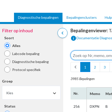
Diagnostische bepalingen
Bepalingenclusters
Hulp
Filter op inhoud
Bepalingenviewer:
T
chevron_left
info
Soort
Documentatie Diagnos
Alles
Labcode bepaling
Diagnostische bepaling
chevron_left
1
2
3
Protocol specifiek
3985 Bepalingen
Groep
Kies
Nr.
Memo
Mat
Status
256
DXPN
B