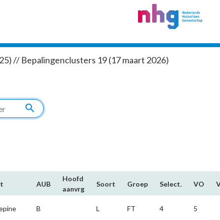
5) // Bepalingenclusters 19 (17 maart 2026)
search
Hoofd​
t
AUB
Soort
Groep
Select.
VO
aanvrg
epine
B
L
FT
4
5