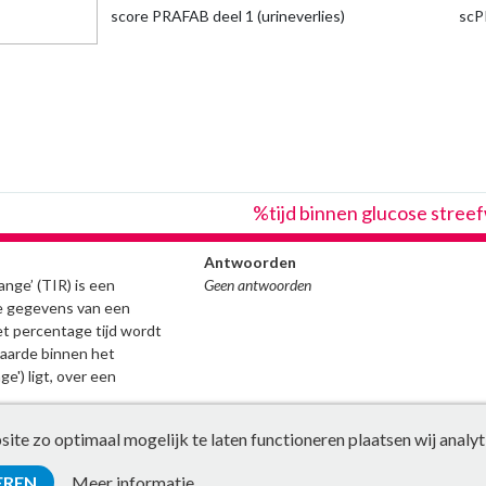
score PRAFAB deel 1 (urineverlies)
scP
%tijd binnen glucose stree
Antwoorden
nge’ (TIR) is een
Geen antwoorden
de gegevens van een
t percentage tijd wordt
aarde binnen het
ge') ligt, over een
te zo optimaal mogelijk te laten functioneren plaatsen wij analyt
EREN
Meer informatie