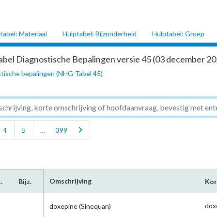
tabel: Materiaal
Hulptabel: Bijzonderheid
Hulptabel: Groep
abel Diagnostische Bepalingen versie 45 (03 december 202
tische bepalingen (NHG-Tabel 45)
chevron_right
4
5
…
399
Omschrijving
.
Bijz.
Kor
dox
doxepine (Sinequan)