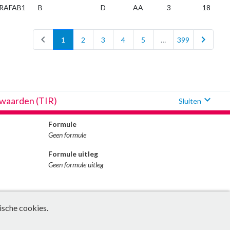
RAFAB1
B
D
AA
3
18
chevron_left
chevron_right
1
2
3
4
5
…
399
expand_more
fwaarden (TIR)
Sluiten
Formule
Geen formule
Formule uitleg
Geen formule uitleg
ische cookies.