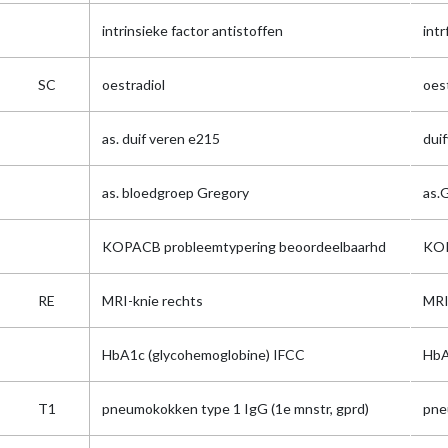
intrinsieke factor antistoffen
intr
SC
oestradiol
oes
as. duif veren e215
dui
as. bloedgroep Gregory
as.
KOPACB probleemtypering beoordeelbaarhd
KOP
RE
MRI-knie rechts
MRI
HbA1c (glycohemoglobine) IFCC
Hb
T1
pneumokokken type 1 IgG (1e mnstr, gprd)
pne