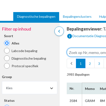
Diagnostische bepalingen
Bepalingenclusters
Hulp
Filter op inhoud
Bepalingenviewer:
T
chevron_left
info
Soort
Documentatie Diagnos
Alles
Labcode bepaling
Diagnostische bepaling
chevron_left
1
2
3
Protocol specifiek
3985 Bepalingen
Groep
Kies
Nr.
Memo
Mat
Status
3584
GRAM
RM