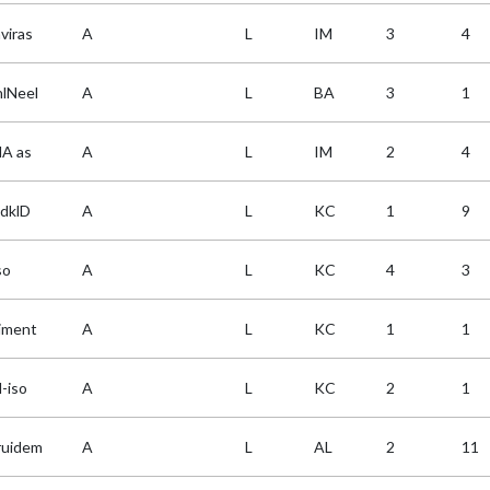
viras
A
L
IM
3
4
hlNeel
A
L
BA
3
1
A as
A
L
IM
2
4
ldklD
A
L
KC
1
9
so
A
L
KC
4
3
iment
A
L
KC
1
1
-iso
A
L
KC
2
1
ruidem
A
L
AL
2
11