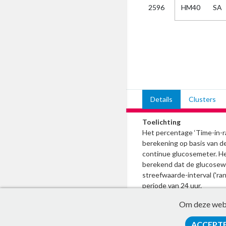
HM40
SA
2596
Kies
AUB
Alles
Aanvraag
Uitslag
Beide
Details
Clusters
Toelichting
Het percentage ‘Time-in-ra
berekening op basis van 
continue glucosemeter. He
berekend dat de glucosew
streefwaarde-interval ('ran
periode van 24 uur.
Om deze websi
ACCEPT