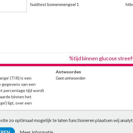
huidtest bomenmengsel 1
ht
%tijd binnen glucose stree
Antwoorden
nge’ (TIR) is een
Geen antwoorden
de gegevens van een
t percentage tijd wordt
aarde binnen het
ge') ligt, over een
te zo optimaal mogelijk te laten functioneren plaatsen wij analyt
EREN
Meer informatie