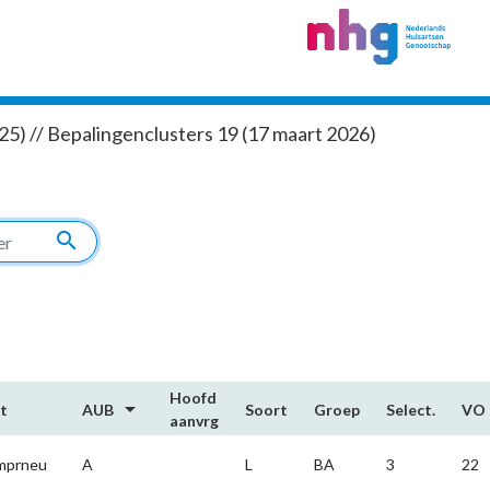
5) // Bepalingenclusters 19 (17 maart 2026)
search
Hoofd​
arrow_drop_down
t
AUB
Soort
Groep
Select.
VO
aanvrg
mprneu
A
L
BA
3
22