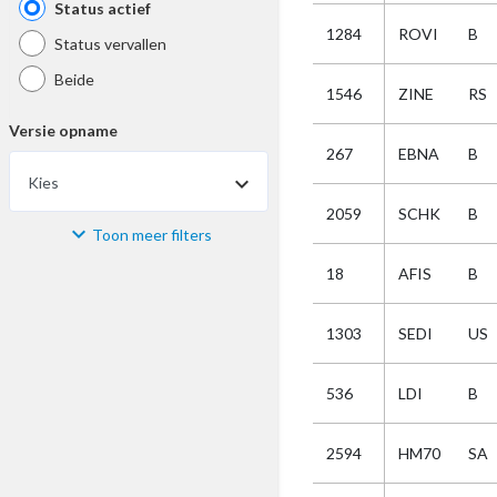
Status actief
1284
ROVI
B
Status vervallen
Beide
1546
ZINE
RS
Versie opname
267
EBNA
B
Kies
2059
SCHK
B
Toon meer filters
Materiaal
18
AFIS
B
Kies
1303
SEDI
US
Bijzonderheid
536
LDI
B
Kies
2594
HM70
SA
Selectie