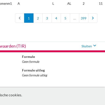
bomenm1
A
L
AL
2
11
chevron_left
chevron_right
1
2
3
4
5
…
399
expand_more
fwaarden (TIR)
Sluiten
Formule
Geen formule
Formule uitleg
Geen formule uitleg
ische cookies.