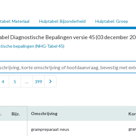
tabel: Materiaal
Hulptabel: Bijzonderheid
Hulptabel: Groep
abel Diagnostische Bepalingen versie 45 (03 december 202
tische bepalingen (NHG-Tabel 45)
chevron_right
4
5
…
399
Omschrijving
.
Bijz.
Kor
gra
grampreparaat neus