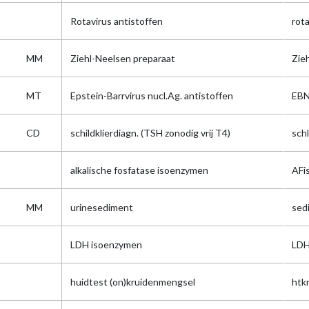
Rotavirus antistoffen
rota
MM
Ziehl-Neelsen preparaat
Zie
MT
Epstein-Barrvirus nucl.Ag. antistoffen
EBN
CD
schildklierdiagn. (TSH zonodig vrij T4)
sch
alkalische fosfatase isoenzymen
AFi
MM
urinesediment
sed
LDH isoenzymen
LDH
huidtest (on)kruidenmengsel
htk