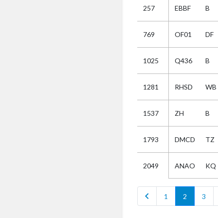
257
EBBF
B
Selectie
769
OF01
DF
Kies
1025
Q436
B
AUB
Alles
1281
RHSD
WB
Aanvraag
Uitslag
1537
ZH
B
Beide
1793
DMCD
TZ
ANAO
KQ
2049
chevron_left
1
2
3