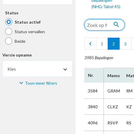
bepalingen
(NHG-Tabel 45)
Status
Status actief
search
Status vervallen
Beide
chevron_left
1
2
3
Versie opname
3985 Bepalingen
Kies
Nr.
Memo
Mat
Toon meer filters
Materiaal
3584
GRAM
RM
Kies
3840
CLKZ
KZ
Bijzonderheid
4096
RSVP
RS
Kies