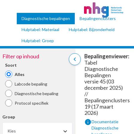
Diagnostische bepalingen
Bepalingenclusters
Hulptabel: Materiaal
Hulptabel: Bijzonderheid
Hulptabel: Groep
Filter op inhoud
Bepalingenviewer:
chevron_left
Tabel
Soort
Diagnostische
Alles
Bepalingen
versie 45 (03
Labcode bepaling
december 2025)
//
Diagnostische bepaling
Bepalingenclusters
Protocol specifiek
19 (17 maart
2026)
Groep
info
Documentatie
Diagnostische
Kies