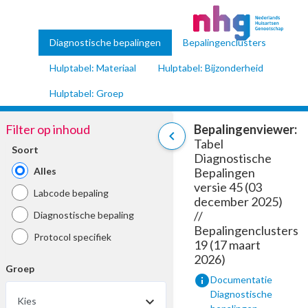
Diagnostische bepalingen
Bepalingenclusters
Hulptabel: Materiaal
Hulptabel: Bijzonderheid
Hulptabel: Groep
Filter op inhoud
Bepalingenviewer:
chevron_left
Tabel
Soort
Diagnostische
Alles
Bepalingen
versie 45 (03
Labcode bepaling
december 2025)
//
Diagnostische bepaling
Bepalingenclusters
Protocol specifiek
19 (17 maart
2026)
Groep
info
Documentatie
Diagnostische
Kies