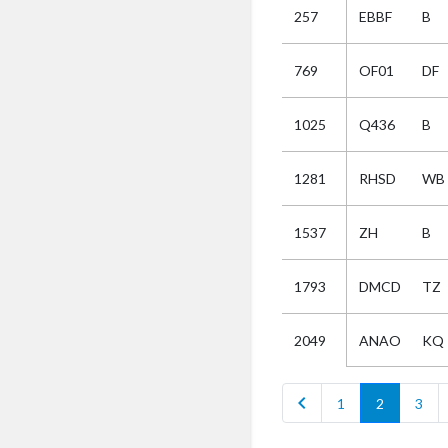
257
EBBF
B
Selectie
769
OF01
DF
Kies
1025
Q436
B
AUB
Alles
1281
RHSD
WB
Aanvraag
Uitslag
1537
ZH
B
Beide
1793
DMCD
TZ
ANAO
KQ
2049
chevron_left
1
2
3