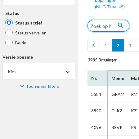
bepalingen
(NHG-Tabel 45)
Status
Status actief
search
Status vervallen
Beide
chevron_left
1
2
3
Versie opname
3985 Bepalingen
Kies
Nr.
Memo
Mat
Toon meer filters
Materiaal
3584
GRAM
RM
Kies
3840
CLKZ
KZ
Bijzonderheid
4096
RSVP
RS
Kies