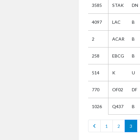
3585
STAK
DN
Selectie
4097
LAC
B
Kies
2
ACAR
B
AUB
Alles
258
EBCG
B
Aanvraag
Uitslag
514
K
U
Beide
770
OF02
DF
Q437
B
1026
chevron_left
1
2
3