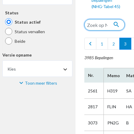
bepalingen
(NHG-Tabel 45)
Status
Status actief
search
Status vervallen
Beide
chevron_left
1
2
3
Versie opname
3985 Bepalingen
Kies
Nr.
Memo
Mat
Toon meer filters
Materiaal
2561
H319
SA
Kies
2817
FLIN
HA
Bijzonderheid
3073
PN2G
B
Kies