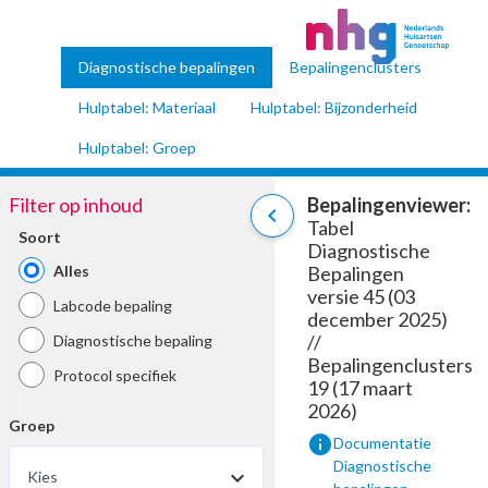
Diagnostische bepalingen
Bepalingenclusters
Hulptabel: Materiaal
Hulptabel: Bijzonderheid
Hulptabel: Groep
Filter op inhoud
Bepalingenviewer:
chevron_left
Tabel
Soort
Diagnostische
Alles
Bepalingen
versie 45 (03
Labcode bepaling
december 2025)
//
Diagnostische bepaling
Bepalingenclusters
Protocol specifiek
19 (17 maart
2026)
Groep
info
Documentatie
Diagnostische
Kies