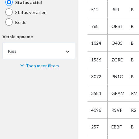
Status actief
512
ISFI
B
Status vervallen
Beide
768
OEST
B
Versie opname
1024
Q435
B
Kies
1536
ZGRE
B
Toon meer filters
Materiaal
3072
PN1G
B
Kies
3584
GRAM
RM
Bijzonderheid
4096
RSVP
RS
Kies
257
EBBF
B
Selectie