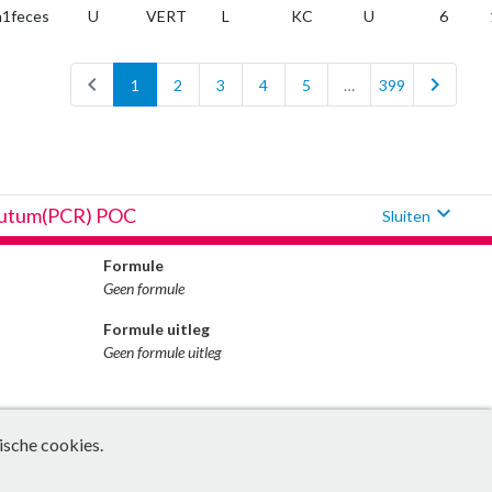
1feces
U
VERT
L
KC
U
6
chevron_left
chevron_right
1
2
3
4
5
…
399
expand_more
sputum(PCR) POC
Sluiten
Formule
Geen formule
Formule uitleg
Geen formule uitleg
ische cookies.