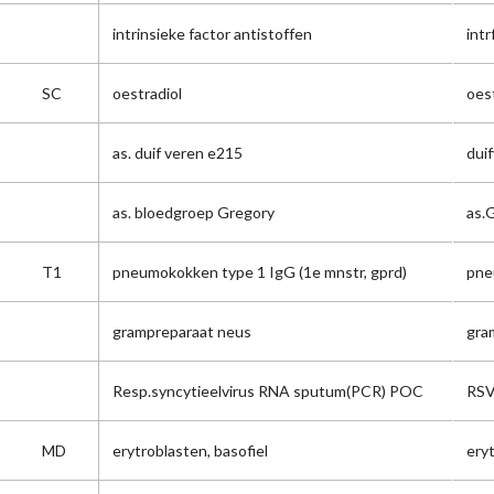
intrinsieke factor antistoffen
intr
SC
oestradiol
oes
as. duif veren e215
dui
as. bloedgroep Gregory
as.
T1
pneumokokken type 1 IgG (1e mnstr, gprd)
pne
grampreparaat neus
gra
Resp.syncytieelvirus RNA sputum(PCR) POC
RS
MD
erytroblasten, basofiel
ery