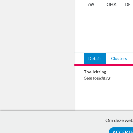
OF01
DF
769
Kies
AUB
Alles
Aanvraag
Uitslag
Beide
Details
Clusters
Toelichting
Geen toelichting
Om deze websi
ACCEPT