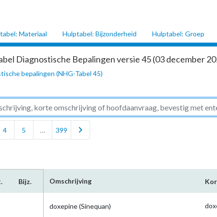
tabel: Materiaal
Hulptabel: Bijzonderheid
Hulptabel: Groep
abel Diagnostische Bepalingen versie 45 (03 december 202
tische bepalingen (NHG-Tabel 45)
chevron_right
4
5
…
399
Omschrijving
.
Bijz.
Kor
dox
doxepine (Sinequan)