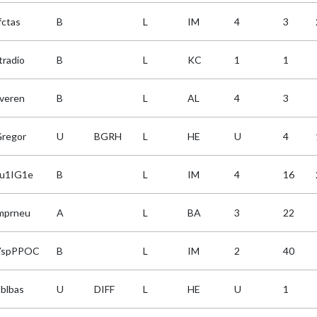
fctas
B
L
IM
4
3
tradio
B
L
KC
1
1
fveren
B
L
AL
4
3
Gregor
U
BGRH
L
HE
U
4
u1IG1e
B
L
IM
4
16
mprneu
A
L
BA
3
22
VspPPOC
B
L
IM
2
40
tblbas
U
DIFF
L
HE
U
1