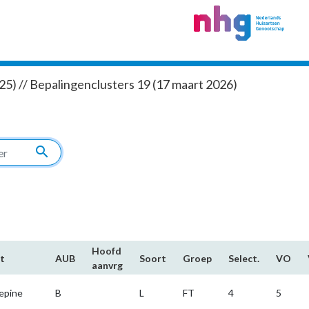
5) // Bepalingenclusters 19 (17 maart 2026)
search
Hoofd​
t
AUB
Soort
Groep
Select.
VO
aanvrg
epine
B
L
FT
4
5