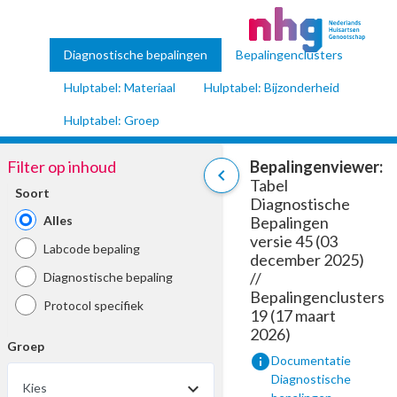
Diagnostische bepalingen
Bepalingenclusters
Hulptabel: Materiaal
Hulptabel: Bijzonderheid
Hulptabel: Groep
Filter op inhoud
Bepalingenviewer:
chevron_left
Tabel
Soort
Diagnostische
Alles
Bepalingen
versie 45 (03
Labcode bepaling
december 2025)
//
Diagnostische bepaling
Bepalingenclusters
Protocol specifiek
19 (17 maart
2026)
Groep
info
Documentatie
Diagnostische
Kies