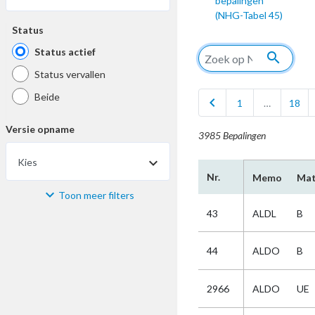
bepalingen
(NHG-Tabel 45)
Status
Status actief
search
Status vervallen
Beide
chevron_left
1
…
18
Versie opname
3985 Bepalingen
Kies
Nr.
Memo
Mat
Toon meer filters
Materiaal
43
ALDL
B
Kies
44
ALDO
B
Bijzonderheid
2966
ALDO
UE
Kies