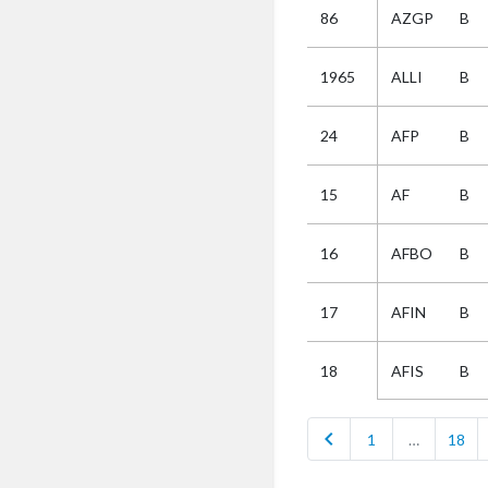
86
AZGP
B
Selectie
1965
ALLI
B
Kies
24
AFP
B
AUB
Alles
15
AF
B
Aanvraag
Uitslag
16
AFBO
B
Beide
17
AFIN
B
AFIS
B
18
chevron_left
1
…
18