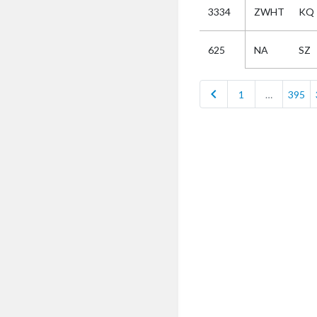
3334
ZWHT
KQ
Selectie
NA
SZ
625
Kies
chevron_left
1
…
395
AUB
Alles
Aanvraag
Uitslag
Beide