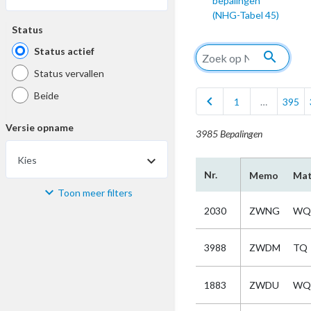
bepalingen
(NHG-Tabel 45)
Status
Status actief
search
Status vervallen
Beide
chevron_left
1
…
395
Versie opname
3985 Bepalingen
Kies
Nr.
Memo
Mat
Toon meer filters
Materiaal
2030
ZWNG
WQ
Kies
3988
ZWDM
TQ
Bijzonderheid
1883
ZWDU
WQ
Kies