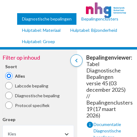
Diagnostische bepalingen
Bepalingenclusters
Hulptabel: Materiaal
Hulptabel: Bijzonderheid
Hulptabel: Groep
Filter op inhoud
Bepalingenviewer:
chevron_left
Tabel
Soort
Diagnostische
Alles
Bepalingen
versie 45 (03
Labcode bepaling
december 2025)
//
Diagnostische bepaling
Bepalingenclusters
Protocol specifiek
19 (17 maart
2026)
Groep
info
Documentatie
Diagnostische
Kies