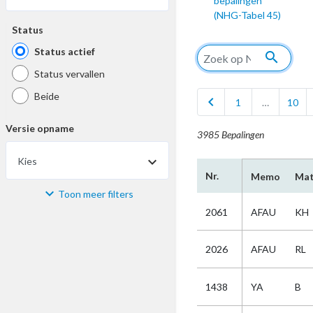
bepalingen
(NHG-Tabel 45)
Status
Status actief
search
Status vervallen
Beide
chevron_left
1
…
10
Versie opname
3985 Bepalingen
Kies
Nr.
Memo
Mat
Toon meer filters
Materiaal
2061
AFAU
KH
Kies
2026
AFAU
RL
Bijzonderheid
1438
YA
B
Kies