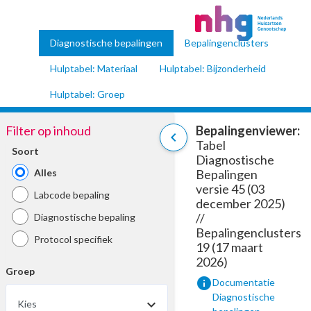
Diagnostische bepalingen
Bepalingenclusters
Hulptabel: Materiaal
Hulptabel: Bijzonderheid
Hulptabel: Groep
Filter op inhoud
Bepalingenviewer:
chevron_left
Tabel
Soort
Diagnostische
Alles
Bepalingen
versie 45 (03
Labcode bepaling
december 2025)
//
Diagnostische bepaling
Bepalingenclusters
Protocol specifiek
19 (17 maart
2026)
Groep
info
Documentatie
Diagnostische
Kies