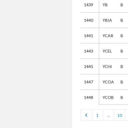
1439
YB
B
Selectie
1440
YBIA
B
Kies
1441
YCAR
B
AUB
Alles
1443
YCEL
B
Aanvraag
Uitslag
1445
YCHI
B
Beide
1447
YCOA
B
YCOB
B
1448
chevron_left
1
…
10