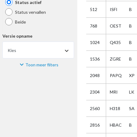
Status actief
512
ISFI
B
Status vervallen
Beide
768
OEST
B
Versie opname
1024
Q435
B
Kies
1536
ZGRE
B
Toon meer filters
Materiaal
2048
PAPQ
XP
Kies
2304
MRI
LK
Bijzonderheid
2560
H318
SA
Kies
2816
HBAC
B
Selectie