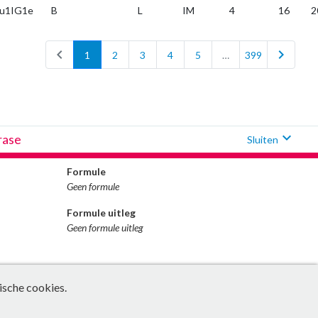
u1IG1e
B
L
IM
4
16
2
chevron_left
chevron_right
1
2
3
4
5
…
399
expand_more
rase
Sluiten
Formule
Geen formule
Formule uitleg
Geen formule uitleg
ische cookies.