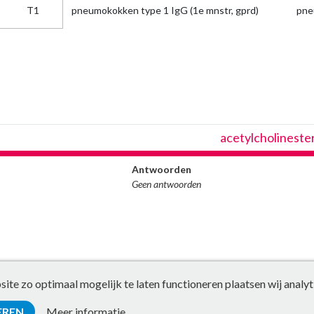
T1
pneumokokken type 1 IgG (1e mnstr, gprd)
pne
acetylcholineste
Antwoorden
Geen antwoorden
te zo optimaal mogelijk te laten functioneren plaatsen wij analyt
EREN
Meer informatie