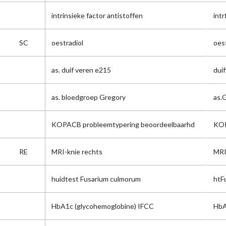
intrinsieke factor antistoffen
intr
SC
oestradiol
oes
as. duif veren e215
dui
as. bloedgroep Gregory
as.
KOPACB probleemtypering beoordeelbaarhd
KOP
RE
MRI-knie rechts
MRI
huidtest Fusarium culmorum
htF
HbA1c (glycohemoglobine) IFCC
Hb