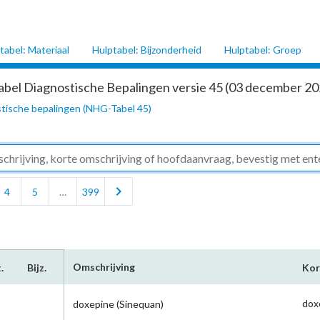
tabel: Materiaal
Hulptabel: Bijzonderheid
Hulptabel: Groep
abel Diagnostische Bepalingen versie 45 (03 december 202
tische bepalingen (NHG-Tabel 45)
chevron_right
4
5
…
399
Omschrijving
.
Bijz.
Kor
dox
doxepine (Sinequan)