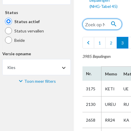
bepalingen
(NHG-Tabel 45)
Status
Status actief
search
Status vervallen
Beide
chevron_left
1
2
3
Versie opname
3985 Bepalingen
Kies
Nr.
Memo
Mat
Toon meer filters
Materiaal
3175
KETI
UE
Kies
2130
UREU
RU
Bijzonderheid
2658
RR24
KA
Kies