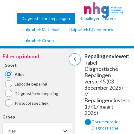
Diagnostische bepalingen
Bepalingenclusters
Hulptabel: Materiaal
Hulptabel: Bijzonderheid
Hulptabel: Groep
Filter op inhoud
Bepalingenviewer:
chevron_left
Tabel
Soort
Diagnostische
Alles
Bepalingen
versie 45 (03
Labcode bepaling
december 2025)
//
Diagnostische bepaling
Bepalingenclusters
Protocol specifiek
19 (17 maart
2026)
Groep
info
Documentatie
Diagnostische
Kies