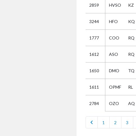
2859
HVSO
KZ
Selectie
3244
HFO
KQ
Kies
1777
COO
RQ
AUB
Alles
1612
ASO
RQ
Aanvraag
Uitslag
1650
DMO
TQ
Beide
1611
OPMF
RL
OZO
AQ
2784
chevron_left
1
2
3