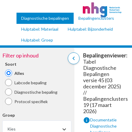
Diagnostische bepalingen
Bepalingenclusters
Hulptabel: Materiaal
Hulptabel: Bijzonderheid
Hulptabel: Groep
Filter op inhoud
Bepalingenviewer:
chevron_left
Tabel
Soort
Diagnostische
Alles
Bepalingen
versie 45 (03
Labcode bepaling
december 2025)
//
Diagnostische bepaling
Bepalingenclusters
Protocol specifiek
19 (17 maart
2026)
Groep
info
Documentatie
Diagnostische
Kies