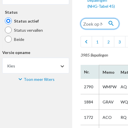
bepalingen
(NHG-Tabel 45)
Status
Status actief
search
Status vervallen
Beide
chevron_left
1
2
3
Versie opname
3985 Bepalingen
Kies
Nr.
Memo
Mat
Toon meer filters
Materiaal
2790
WMPW
AQ
Kies
1884
GRAV
WQ
Bijzonderheid
1772
ACO
RQ
Kies