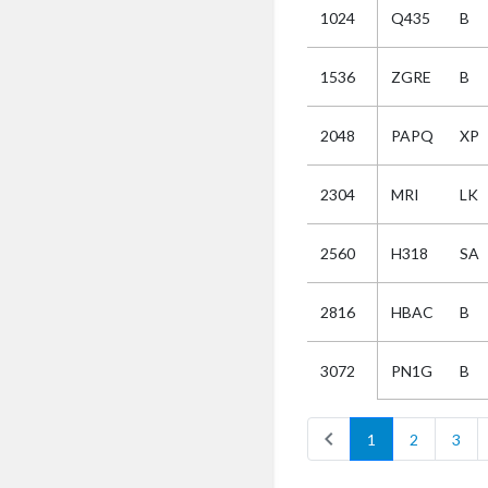
1024
Q435
B
Selectie
1536
ZGRE
B
Kies
2048
PAPQ
XP
AUB
Alles
2304
MRI
LK
Aanvraag
Uitslag
2560
H318
SA
Beide
2816
HBAC
B
PN1G
B
3072
chevron_left
1
2
3