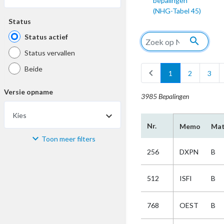
bepalingen
(NHG-Tabel 45)
Status
Status actief
search
Status vervallen
Beide
chevron_left
1
2
3
Versie opname
3985 Bepalingen
Kies
Nr.
Memo
Mat
Toon meer filters
Materiaal
256
DXPN
B
Kies
512
ISFI
B
Bijzonderheid
768
OEST
B
Kies