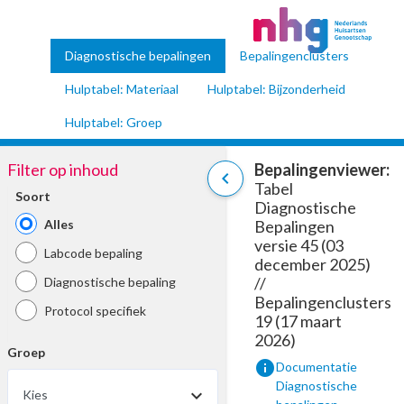
Diagnostische bepalingen
Bepalingenclusters
Hulptabel: Materiaal
Hulptabel: Bijzonderheid
Hulptabel: Groep
Filter op inhoud
Bepalingenviewer:
chevron_left
Tabel
Soort
Diagnostische
Alles
Bepalingen
versie 45 (03
Labcode bepaling
december 2025)
//
Diagnostische bepaling
Bepalingenclusters
Protocol specifiek
19 (17 maart
2026)
Groep
info
Documentatie
Diagnostische
Kies