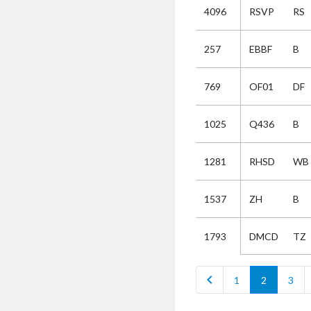
4096
RSVP
RS
Selectie
257
EBBF
B
Kies
769
OF01
DF
AUB
Alles
1025
Q436
B
Aanvraag
Uitslag
1281
RHSD
WB
Beide
1537
ZH
B
DMCD
TZ
1793
chevron_left
1
2
3