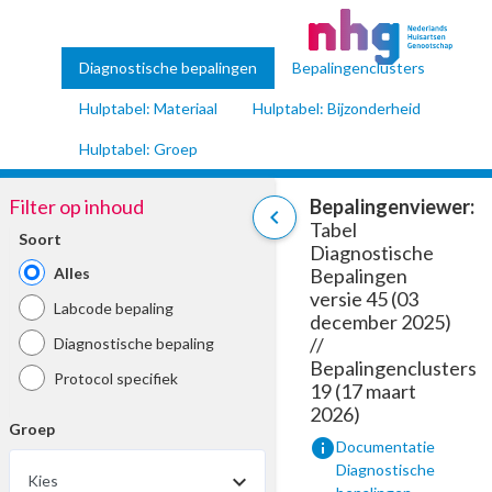
Diagnostische bepalingen
Bepalingenclusters
Hulptabel: Materiaal
Hulptabel: Bijzonderheid
Hulptabel: Groep
Filter op inhoud
Bepalingenviewer:
chevron_left
Tabel
Soort
Diagnostische
Alles
Bepalingen
versie 45 (03
Labcode bepaling
december 2025)
//
Diagnostische bepaling
Bepalingenclusters
Protocol specifiek
19 (17 maart
2026)
Groep
info
Documentatie
Diagnostische
Kies