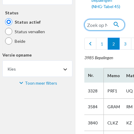
bepalingen
(NHG-Tabel 45)
Status
Status actief
search
Status vervallen
Beide
chevron_left
1
2
3
Versie opname
3985 Bepalingen
Kies
Nr.
Memo
Mat
Toon meer filters
Materiaal
3328
PRF1
UQ
Kies
3584
GRAM
RM
Bijzonderheid
3840
CLKZ
KZ
Kies