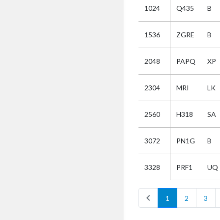
1024
Q435
B
Selectie
1536
ZGRE
B
Kies
2048
PAPQ
XP
AUB
Alles
2304
MRI
LK
Aanvraag
Uitslag
2560
H318
SA
Beide
3072
PN1G
B
PRF1
UQ
3328
chevron_left
1
2
3