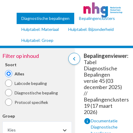
Diagnostische bepalingen
Bepalingenclusters
Hulptabel: Materiaal
Hulptabel: Bijzonderheid
Hulptabel: Groep
Filter op inhoud
Bepalingenviewer:
chevron_left
Tabel
Soort
Diagnostische
Alles
Bepalingen
versie 45 (03
Labcode bepaling
december 2025)
//
Diagnostische bepaling
Bepalingenclusters
Protocol specifiek
19 (17 maart
2026)
Groep
info
Documentatie
Diagnostische
Kies