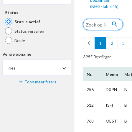
bepalingen
(NHG-Tabel 45)
Status
Status actief
search
Status vervallen
Beide
chevron_left
1
2
3
Versie opname
3985 Bepalingen
Kies
Nr.
Memo
Mat
Toon meer filters
Materiaal
256
DXPN
B
Kies
512
ISFI
B
Bijzonderheid
768
OEST
B
Kies