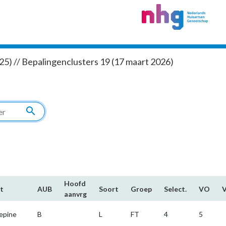
5) // Bepalingenclusters 19 (17 maart 2026)
search
Hoofd​
t
AUB
Soort
Groep
Select.
VO
aanvrg
epine
B
L
FT
4
5