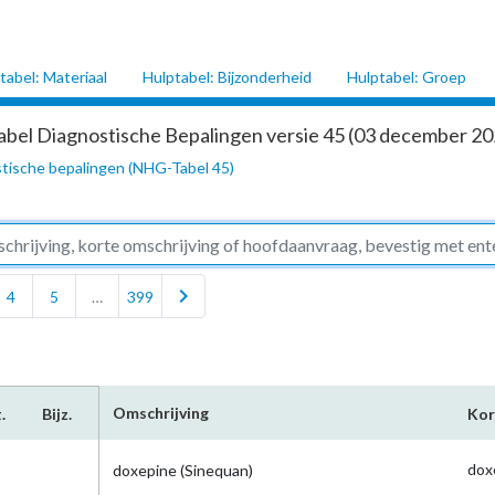
tabel: Materiaal
Hulptabel: Bijzonderheid
Hulptabel: Groep
abel Diagnostische Bepalingen versie 45 (03 december 202
tische bepalingen (NHG-Tabel 45)
chevron_right
4
5
…
399
Omschrijving
.
Bijz.
Kor
dox
doxepine (Sinequan)