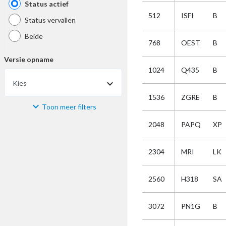
Status actief
512
ISFI
B
Status vervallen
Beide
768
OEST
B
Versie opname
1024
Q435
B
Kies
1536
ZGRE
B
Toon meer filters
Materiaal
2048
PAPQ
XP
Kies
2304
MRI
LK
Bijzonderheid
2560
H318
SA
Kies
3072
PN1G
B
Selectie