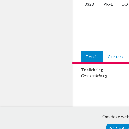
PRF1
UQ
3328
Kies
AUB
Alles
Aanvraag
Uitslag
Beide
Details
Clusters
Toelichting
Geen toelichting
Om deze websi
ACCEPT