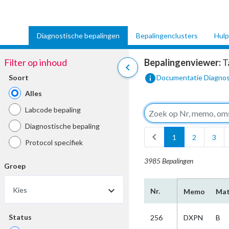
Diagnostische bepalingen
Bepalingenclusters
Hulp
Filter op inhoud
Bepalingenviewer:
T
chevron_left
info
Soort
Documentatie Diagnos
Alles
Labcode bepaling
Diagnostische bepaling
chevron_left
1
2
3
Protocol specifiek
3985 Bepalingen
Groep
Kies
Nr.
Memo
Mat
Status
256
DXPN
B