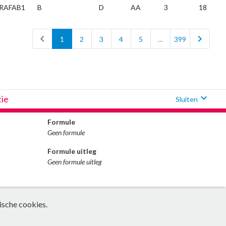
RAFAB1
B
D
AA
3
18
chevron_left
chevron_right
1
2
3
4
5
…
399
expand_more
tie
Sluiten
Formule
Geen formule
Formule uitleg
Geen formule uitleg
ische cookies.