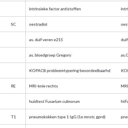
intrinsieke factor antistoffen
intr
SC
oestradiol
oes
as. duif veren e215
dui
as. bloedgroep Gregory
as.
KOPACB probleemtypering beoordeelbaarhd
KOP
RE
MRI-knie rechts
MRI
huidtest Fusarium culmorum
htF
T1
pneumokokken type 1 IgG (1e mnstr, gprd)
pne