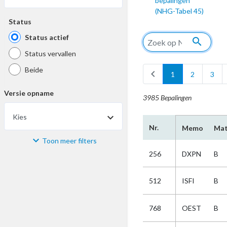
bepalingen
(NHG-Tabel 45)
Status
Status actief
search
Status vervallen
Beide
chevron_left
1
2
3
Versie opname
3985 Bepalingen
Kies
Nr.
Memo
Mat
Toon meer filters
Materiaal
256
DXPN
B
Kies
512
ISFI
B
Bijzonderheid
768
OEST
B
Kies