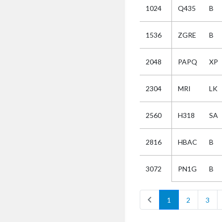
1024
Q435
B
Selectie
1536
ZGRE
B
Kies
2048
PAPQ
XP
AUB
Alles
2304
MRI
LK
Aanvraag
Uitslag
2560
H318
SA
Beide
2816
HBAC
B
PN1G
B
3072
chevron_left
1
2
3