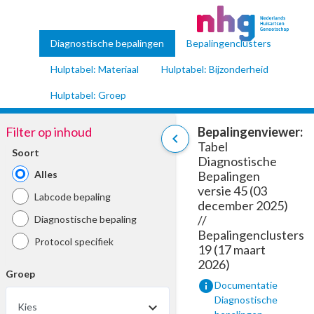
Diagnostische bepalingen
Bepalingenclusters
Hulptabel: Materiaal
Hulptabel: Bijzonderheid
Hulptabel: Groep
Filter op inhoud
Bepalingenviewer:
chevron_left
Tabel
Soort
Diagnostische
Alles
Bepalingen
versie 45 (03
Labcode bepaling
december 2025)
//
Diagnostische bepaling
Bepalingenclusters
Protocol specifiek
19 (17 maart
2026)
Groep
info
Documentatie
Diagnostische
Kies