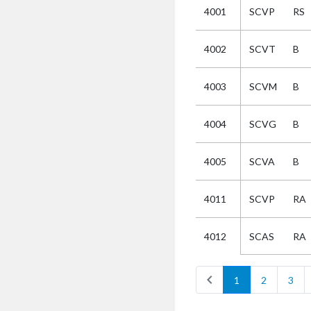
4001
SCVP
RS
Kies
4002
SCVT
B
Selectie
4003
SCVM
B
Kies
4004
SCVG
B
AUB
Alles
4005
SCVA
B
Aanvraag
Uitslag
4011
SCVP
RA
Beide
SCAS
RA
4012
chevron_left
c
1
2
3