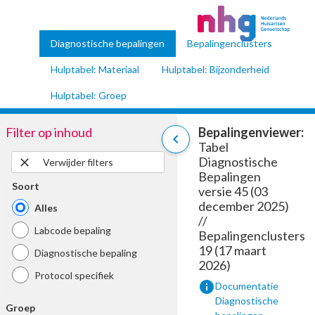
Diagnostische bepalingen
Bepalingenclusters
Hulptabel: Materiaal
Hulptabel: Bijzonderheid
Hulptabel: Groep
Filter op inhoud
Bepalingenviewer:
chevron_left
Tabel
Diagnostische
close
Verwijder filters
Bepalingen
Soort
versie 45 (03
december 2025)
Alles
//
Labcode bepaling
Bepalingenclusters
19 (17 maart
Diagnostische bepaling
2026)
Protocol specifiek
info
Documentatie
Diagnostische
Groep