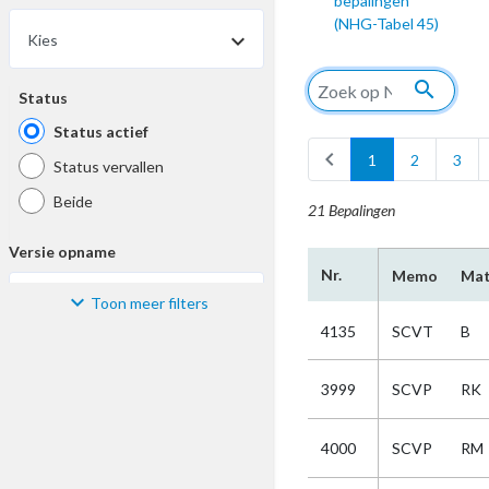
bepalingen
(NHG-Tabel 45)
Kies
search
Status
Status actief
chevron_left
c
1
2
3
Status vervallen
Beide
21 Bepalingen
Versie opname
Nr.
Memo
Mat
Toon meer filters
Kies
4135
SCVT
B
Materiaal
3999
SCVP
RK
Kies
4000
SCVP
RM
Bijzonderheid