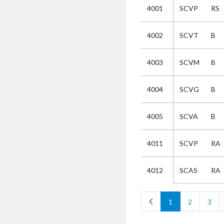
4001
SCVP
RS
Kies
4002
SCVT
B
Selectie
4003
SCVM
B
Kies
4004
SCVG
B
AUB
Alles
4005
SCVA
B
Aanvraag
Uitslag
4011
SCVP
RA
Beide
SCAS
RA
4012
chevron_left
c
1
2
3