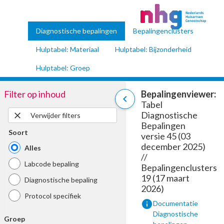
Diagnostische bepalingen
Bepalingenclusters
Hulptabel: Materiaal
Hulptabel: Bijzonderheid
Hulptabel: Groep
Filter op inhoud
Bepalingenviewer:
chevron_left
Tabel
Diagnostische
close
Verwijder filters
Bepalingen
Soort
versie 45 (03
december 2025)
Alles
//
Labcode bepaling
Bepalingenclusters
19 (17 maart
Diagnostische bepaling
2026)
Protocol specifiek
info
Documentatie
Diagnostische
Groep