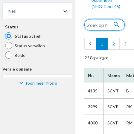
bepalingen
(NHG-Tabel 45)
Kies
search
Status
Status actief
chevron_left
c
1
2
3
Status vervallen
Beide
21 Bepalingen
Versie opname
Nr.
Memo
Mat
Toon meer filters
Kies
4135
SCVT
B
Materiaal
3999
SCVP
RK
Kies
4000
SCVP
RM
Bijzonderheid