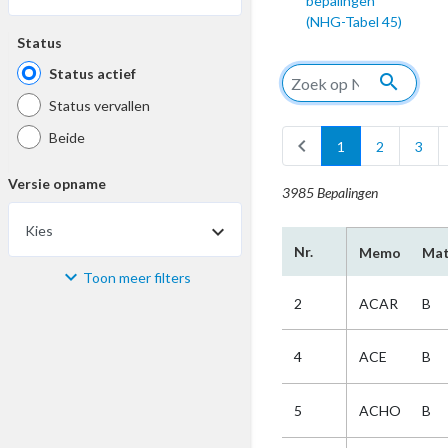
bepalingen
(NHG-Tabel 45)
Status
Status actief
search
Status vervallen
Beide
chevron_left
1
2
3
Versie opname
3985 Bepalingen
Kies
Nr.
Memo
Mat
Toon meer filters
Materiaal
2
ACAR
B
Kies
4
ACE
B
Bijzonderheid
5
ACHO
B
Kies