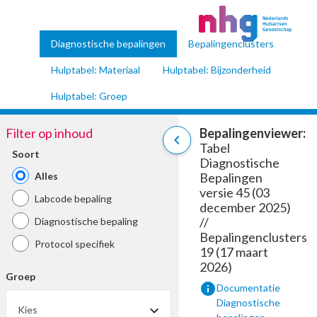
Diagnostische bepalingen
Bepalingenclusters
Hulptabel: Materiaal
Hulptabel: Bijzonderheid
Hulptabel: Groep
Filter op inhoud
Bepalingenviewer:
chevron_left
Tabel
Soort
Diagnostische
Alles
Bepalingen
versie 45 (03
Labcode bepaling
december 2025)
//
Diagnostische bepaling
Bepalingenclusters
Protocol specifiek
19 (17 maart
2026)
Groep
info
Documentatie
Diagnostische
Kies