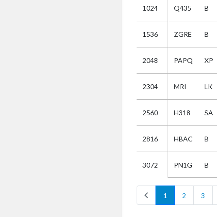
1024
Q435
B
Selectie
1536
ZGRE
B
Kies
2048
PAPQ
XP
AUB
Alles
2304
MRI
LK
Aanvraag
Uitslag
2560
H318
SA
Beide
2816
HBAC
B
PN1G
B
3072
chevron_left
1
2
3