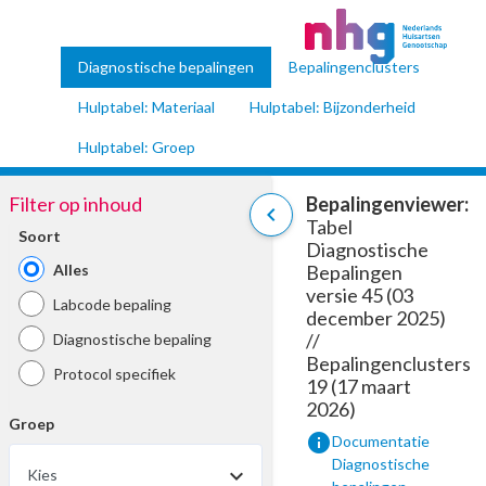
Diagnostische bepalingen
Bepalingenclusters
Hulptabel: Materiaal
Hulptabel: Bijzonderheid
Hulptabel: Groep
Filter op inhoud
Bepalingenviewer:
chevron_left
Tabel
Soort
Diagnostische
Alles
Bepalingen
versie 45 (03
Labcode bepaling
december 2025)
//
Diagnostische bepaling
Bepalingenclusters
Protocol specifiek
19 (17 maart
2026)
Groep
info
Documentatie
Diagnostische
Kies