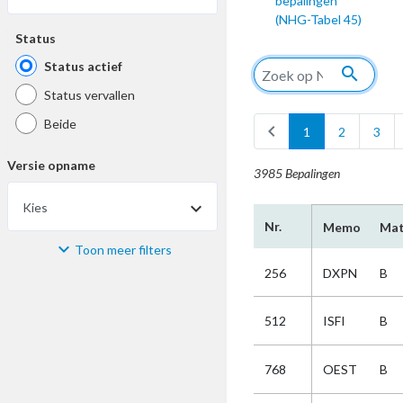
bepalingen
(NHG-Tabel 45)
Status
Status actief
search
Status vervallen
Beide
chevron_left
1
2
3
Versie opname
3985 Bepalingen
Kies
Nr.
Memo
Mat
Toon meer filters
Materiaal
256
DXPN
B
Kies
512
ISFI
B
Bijzonderheid
768
OEST
B
Kies