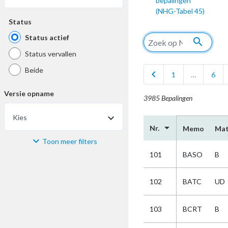
bepalingen
(NHG-Tabel 45)
Status
Status actief
search
Status vervallen
Beide
chevron_left
1
…
6
Versie opname
3985 Bepalingen
Kies
arrow_drop_down
Nr.
Memo
Mat
Toon meer filters
Materiaal
101
BASO
B
Kies
102
BATC
UD
Bijzonderheid
103
BCRT
B
Kies