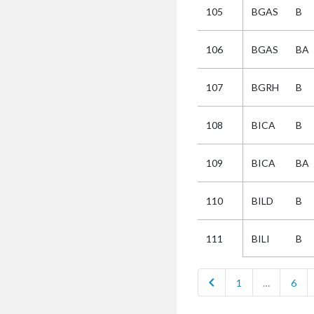
105
BGAS
B
Selectie
106
BGAS
BA
Kies
107
BGRH
B
AUB
Alles
108
BICA
B
Aanvraag
Uitslag
109
BICA
BA
Beide
110
BILD
B
BILI
B
111
chevron_left
1
…
6