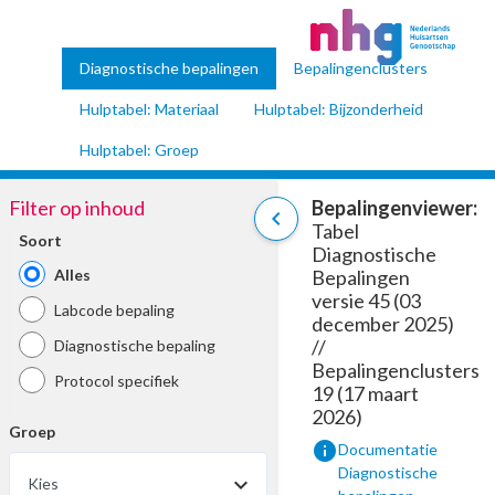
Diagnostische bepalingen
Bepalingenclusters
Hulptabel: Materiaal
Hulptabel: Bijzonderheid
Hulptabel: Groep
Filter op inhoud
Bepalingenviewer:
chevron_left
Tabel
Soort
Diagnostische
Alles
Bepalingen
versie 45 (03
Labcode bepaling
december 2025)
//
Diagnostische bepaling
Bepalingenclusters
Protocol specifiek
19 (17 maart
2026)
Groep
info
Documentatie
Diagnostische
Kies