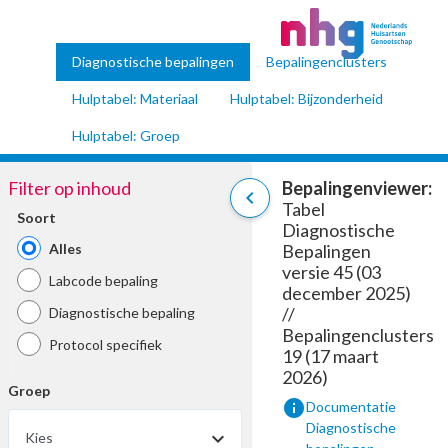
Diagnostische bepalingen
Bepalingenclusters
Hulptabel: Materiaal
Hulptabel: Bijzonderheid
Hulptabel: Groep
Filter op inhoud
Bepalingenviewer:
chevron_left
Tabel
Soort
Diagnostische
Alles
Bepalingen
versie 45 (03
Labcode bepaling
december 2025)
//
Diagnostische bepaling
Bepalingenclusters
Protocol specifiek
19 (17 maart
2026)
Groep
info
Documentatie
Diagnostische
Kies