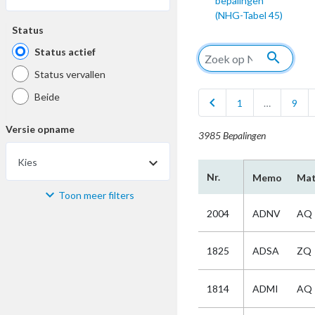
bepalingen
(NHG-Tabel 45)
Status
Status actief
search
Status vervallen
Beide
chevron_left
1
…
9
Versie opname
3985 Bepalingen
Kies
Nr.
Memo
Mat
Toon meer filters
Materiaal
2004
ADNV
AQ
Kies
1825
ADSA
ZQ
Bijzonderheid
1814
ADMI
AQ
Kies