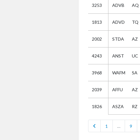
3253
ADVB
AQ
Selectie
1813
ADVD
TQ
Kies
2002
STDA
AZ
AUB
Alles
4243
ANST
UC
Aanvraag
Uitslag
3968
WAFM
SA
Beide
2039
AFFU
AZ
ASZA
RZ
1826
chevron_left
1
…
9