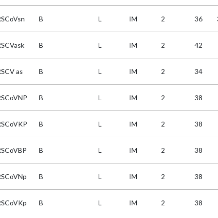
RSCoVsn
B
L
IM
2
36
SCVask
B
L
IM
2
42
SCV as
B
L
IM
2
34
RSCoVNP
B
L
IM
2
38
RSCoVKP
B
L
IM
2
38
RSCoVBP
B
L
IM
2
38
RSCoVNp
B
L
IM
2
38
RSCoVKp
B
L
IM
2
38