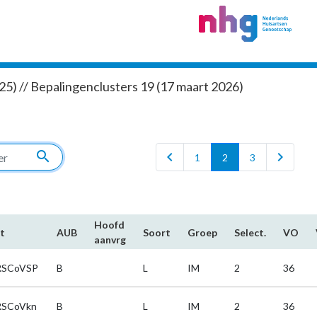
5) // Bepalingenclusters 19 (17 maart 2026)
search
chevron_left
chevron_right
1
2
3
Hoofd​
t
AUB
Soort
Groep
Select.
VO
aanvrg
RSCoVSP
B
L
IM
2
36
RSCoVkn
B
L
IM
2
36