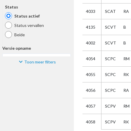
Status
4033
SCAT
RA
Status actief
Status vervallen
4135
SCVT
B
Beide
4002
SCVT
B
Versie opname
4054
SCPC
RM
Toon meer filters
Kies
4055
SCPC
RK
Materiaal
4056
SCPC
RA
Kies
4057
SCPV
RM
Bijzonderheid
Kies
SCPV
RK
4058