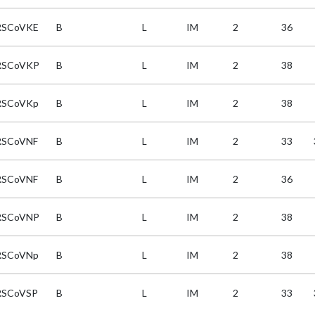
RSCoVKE
B
L
IM
2
36
RSCoVKP
B
L
IM
2
38
RSCoVKp
B
L
IM
2
38
RSCoVNF
B
L
IM
2
33
RSCoVNF
B
L
IM
2
36
RSCoVNP
B
L
IM
2
38
RSCoVNp
B
L
IM
2
38
RSCoVSP
B
L
IM
2
33