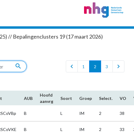
5) // Bepalingenclusters 19 (17 maart 2026)
search
chevron_left
chevron_right
1
2
3
Hoofd​
t
AUB
Soort
Groep
Select.
VO
aanvrg
RSCoVBp
B
L
IM
2
38
RSCoVKE
B
L
IM
2
33