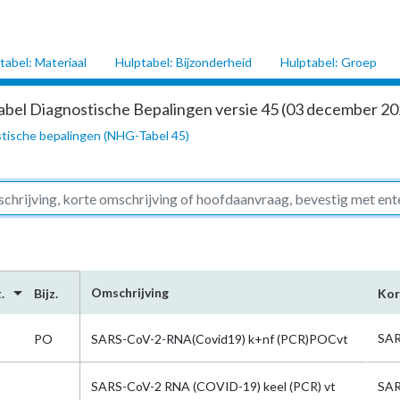
tabel: Materiaal
Hulptabel: Bijzonderheid
Hulptabel: Groep
abel Diagnostische Bepalingen versie 45 (03 december 202
tische bepalingen (NHG-Tabel 45)
arrow_drop_down
Omschrijving
.
Bijz.
Kor
SA
PO
SARS-CoV-2-RNA(Covid19) k+nf (PCR)POCvt
SARS-CoV-2 RNA (COVID-19) keel (PCR) vt
SA