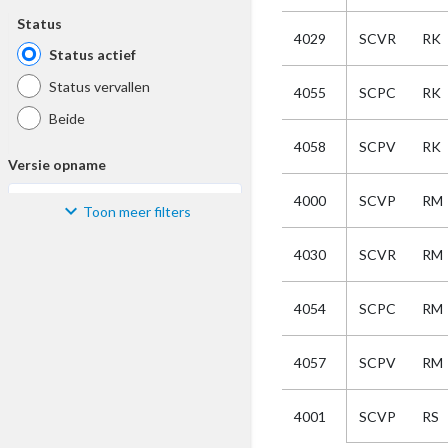
Status
4029
SCVR
RK
Status actief
Status vervallen
4055
SCPC
RK
Beide
4058
SCPV
RK
Versie opname
4000
SCVP
RM
Toon meer filters
Kies
4030
SCVR
RM
Materiaal
4054
SCPC
RM
Kies
4057
SCPV
RM
Bijzonderheid
Kies
SCVP
RS
4001