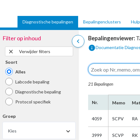
Diagnostische bepalingen
Bepalingenclusters
Hulp
Filter op inhoud
Bepalingenviewer:
T
chevron_left
info
Documentatie Diagnos
close
Verwijder filters
Soort
Alles
Labcode bepaling
21 Bepalingen
Diagnostische bepaling
Protocol specifiek
Nr.
Memo
Mat
Groep
4059
SCPV
RA
Kies
3999
SCVP
RK