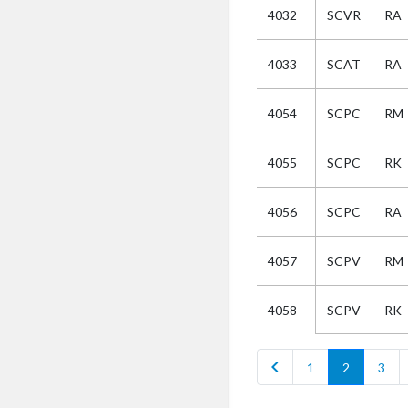
4032
SCVR
RA
Kies
4033
SCAT
RA
Selectie
4054
SCPC
RM
Kies
4055
SCPC
RK
AUB
Alles
4056
SCPC
RA
Aanvraag
Uitslag
4057
SCPV
RM
Beide
SCPV
RK
4058
chevron_left
c
1
2
3