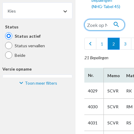
bepalingen
(NHG-Tabel 45)
Kies
search
Status
Status actief
chevron_left
c
1
2
3
Status vervallen
Beide
21 Bepalingen
Versie opname
Nr.
Memo
Mat
Toon meer filters
Kies
4029
SCVR
RK
Materiaal
4030
SCVR
RM
Kies
4031
SCVR
RS
Bijzonderheid