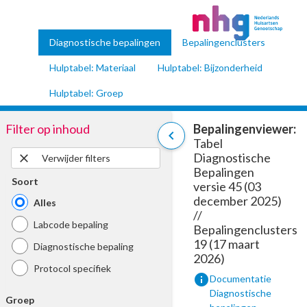
Diagnostische bepalingen
Bepalingenclusters
Hulptabel: Materiaal
Hulptabel: Bijzonderheid
Hulptabel: Groep
Filter op inhoud
Bepalingenviewer:
chevron_left
Tabel
Diagnostische
close
Verwijder filters
Bepalingen
Soort
versie 45 (03
december 2025)
Alles
//
Labcode bepaling
Bepalingenclusters
19 (17 maart
Diagnostische bepaling
2026)
Protocol specifiek
info
Documentatie
Diagnostische
Groep