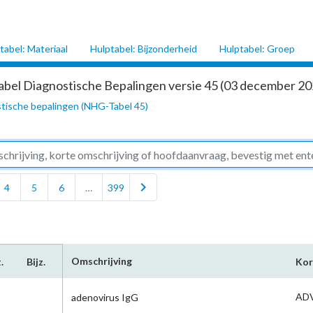
tabel: Materiaal
Hulptabel: Bijzonderheid
Hulptabel: Groep
abel Diagnostische Bepalingen versie 45 (03 december 202
tische bepalingen (NHG-Tabel 45)
chevron_right
4
5
6
…
399
Omschrijving
.
Bijz.
Kor
ADV
adenovirus IgG