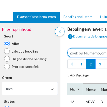
Diagnostische bepalingen
Bepalingenclusters
Hulp
Filter op inhoud
Bepalingenviewer:
T
chevron_left
info
Soort
Documentatie Diagnos
Alles
Labcode bepaling
Diagnostische bepaling
chevron_left
1
2
3
Protocol specifiek
3985 Bepalingen
Groep
arrow_drop_down
Kies
Nr.
Memo
Mat
Status
12
ADVG
B