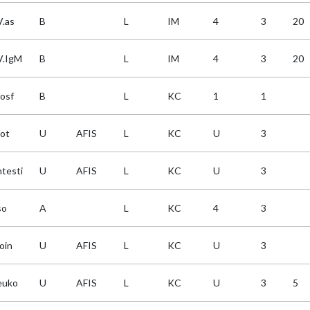
.as
B
L
IM
4
3
20
.IgM
B
L
IM
4
3
20
fosf
B
L
KC
1
1
ot
U
AFIS
L
KC
U
3
ntesti
U
AFIS
L
KC
U
3
so
A
L
KC
4
3
oin
U
AFIS
L
KC
U
3
euko
U
AFIS
L
KC
U
3
5