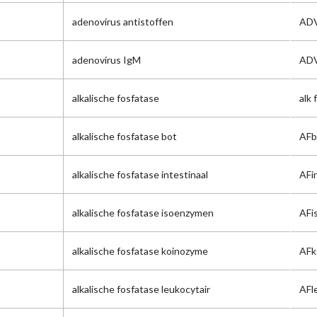
adenovirus antistoffen
ADV
adenovirus IgM
ADV
alkalische fosfatase
alk 
alkalische fosfatase bot
AFb
alkalische fosfatase intestinaal
AFi
alkalische fosfatase isoenzymen
AFi
alkalische fosfatase koinozyme
AFk
alkalische fosfatase leukocytair
AFl