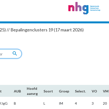
5) // Bepalingenclusters 19 (17 maart 2026)
search
Hoofd​
t
AUB
Soort
Groep
Select.
VO
VM
aanvrg
.IgG
B
L
IM
4
3
20