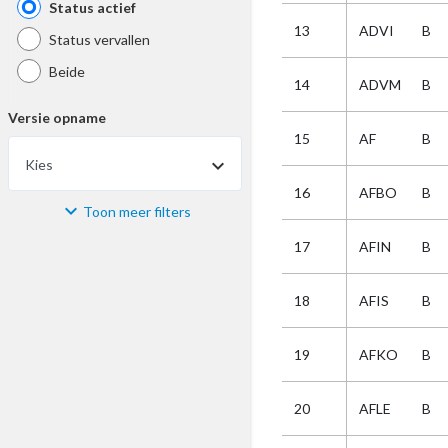
Status actief
13
ADVI
B
Status vervallen
Beide
14
ADVM
B
Versie opname
15
AF
B
Kies
16
AFBO
B
Toon meer filters
Materiaal
17
AFIN
B
Kies
18
AFIS
B
Bijzonderheid
19
AFKO
B
Kies
20
AFLE
B
Selectie