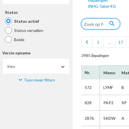
bepalingen
(NHG-Tabel 45)
Status
Status actief
search
Status vervallen
Beide
chevron_left
1
…
17
Versie opname
3985 Bepalingen
Kies
Nr.
Memo
Mat
Toon meer filters
Materiaal
572
LYMF
B
Kies
828
PAP2
XP
Bijzonderheid
2876
SKDW
A
Kies