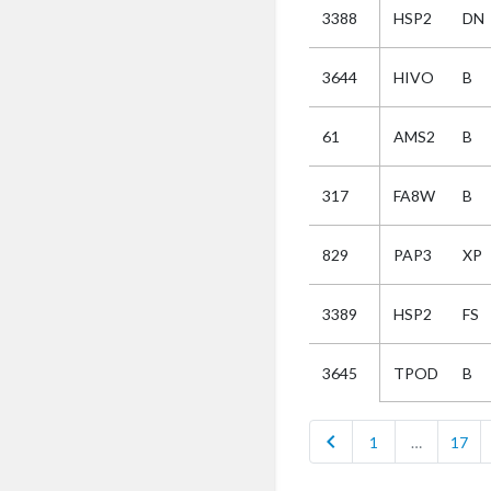
3388
HSP2
DN
Selectie
3644
HIVO
B
Kies
61
AMS2
B
AUB
Alles
317
FA8W
B
Aanvraag
Uitslag
829
PAP3
XP
Beide
3389
HSP2
FS
TPOD
B
3645
chevron_left
1
…
17