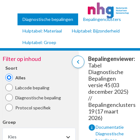
Diagnostische bepalingen
Bepalingenclusters
Hulptabel: Materiaal
Hulptabel: Bijzonderheid
Hulptabel: Groep
Filter op inhoud
Bepalingenviewer:
chevron_left
Tabel
Soort
Diagnostische
Alles
Bepalingen
versie 45 (03
Labcode bepaling
december 2025)
//
Diagnostische bepaling
Bepalingenclusters
Protocol specifiek
19 (17 maart
2026)
Groep
info
Documentatie
Diagnostische
Kies