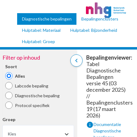
Diagnostische bepalingen
Bepalingenclusters
Hulptabel: Materiaal
Hulptabel: Bijzonderheid
Hulptabel: Groep
Filter op inhoud
Bepalingenviewer:
chevron_left
Tabel
Soort
Diagnostische
Alles
Bepalingen
versie 45 (03
Labcode bepaling
december 2025)
//
Diagnostische bepaling
Bepalingenclusters
Protocol specifiek
19 (17 maart
2026)
Groep
info
Documentatie
Diagnostische
Kies