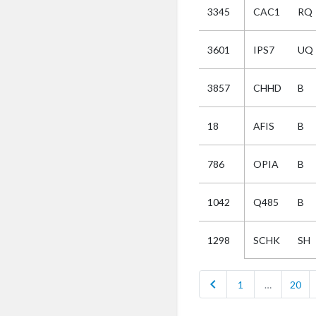
3345
CAC1
RQ
Selectie
3601
IPS7
UQ
Kies
3857
CHHD
B
AUB
Alles
18
AFIS
B
Aanvraag
Uitslag
786
OPIA
B
Beide
1042
Q485
B
SCHK
SH
1298
chevron_left
1
…
20