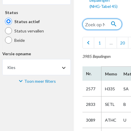
bepalingen
(NHG-Tabel 45)
Status
Status actief
search
Status vervallen
Beide
chevron_left
1
…
20
Versie opname
3985 Bepalingen
Kies
Nr.
Memo
Mat
Toon meer filters
Materiaal
2577
H335
SA
Kies
2833
SETL
B
Bijzonderheid
3089
ATHC
U
Kies