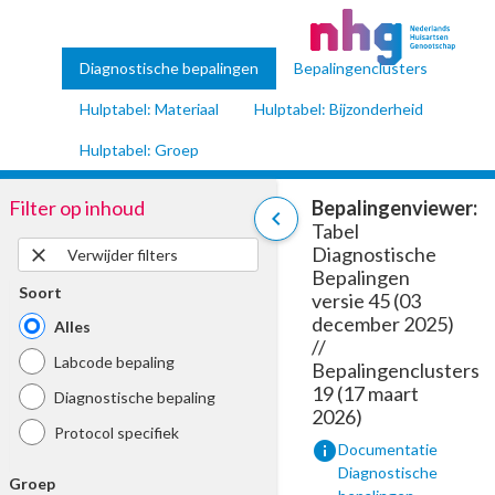
Diagnostische bepalingen
Bepalingenclusters
Hulptabel: Materiaal
Hulptabel: Bijzonderheid
Hulptabel: Groep
Filter op inhoud
Bepalingenviewer:
chevron_left
Tabel
Diagnostische
close
Verwijder filters
Bepalingen
Soort
versie 45 (03
december 2025)
Alles
//
Labcode bepaling
Bepalingenclusters
19 (17 maart
Diagnostische bepaling
2026)
Protocol specifiek
info
Documentatie
Diagnostische
Groep