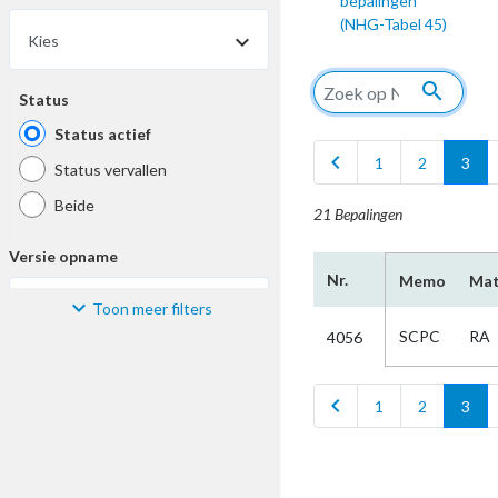
bepalingen
(NHG-Tabel 45)
Kies
search
Status
Status actief
chevron_left
c
1
2
3
Status vervallen
Beide
21 Bepalingen
Versie opname
Nr.
Memo
Mat
Toon meer filters
Kies
SCPC
RA
4056
Materiaal
chevron_left
c
1
2
3
Kies
Bijzonderheid