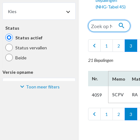
bepalingen
(NHG-Tabel 45)
Kies
search
Status
Status actief
chevron_left
c
1
2
3
Status vervallen
Beide
21 Bepalingen
Versie opname
Nr.
Memo
Mat
Toon meer filters
Kies
SCPV
RA
4059
Materiaal
chevron_left
c
1
2
3
Kies
Bijzonderheid