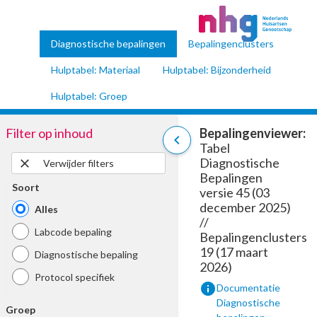
Diagnostische bepalingen
Bepalingenclusters
Hulptabel: Materiaal
Hulptabel: Bijzonderheid
Hulptabel: Groep
Filter op inhoud
Bepalingenviewer:
chevron_left
Tabel
Diagnostische
close
Verwijder filters
Bepalingen
Soort
versie 45 (03
december 2025)
Alles
//
Labcode bepaling
Bepalingenclusters
19 (17 maart
Diagnostische bepaling
2026)
Protocol specifiek
info
Documentatie
Diagnostische
Groep