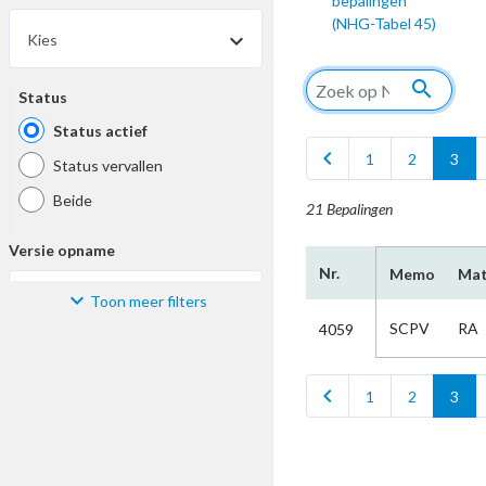
bepalingen
(NHG-Tabel 45)
Kies
search
Status
Status actief
chevron_left
c
1
2
3
Status vervallen
Beide
21 Bepalingen
Versie opname
Nr.
Memo
Mat
Toon meer filters
Kies
SCPV
RA
4059
Materiaal
chevron_left
c
1
2
3
Kies
Bijzonderheid