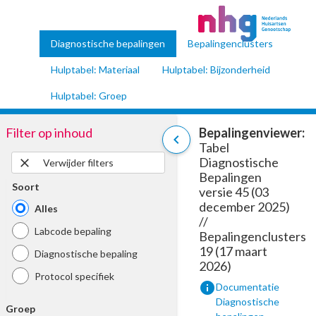
Diagnostische bepalingen
Bepalingenclusters
Hulptabel: Materiaal
Hulptabel: Bijzonderheid
Hulptabel: Groep
Filter op inhoud
Bepalingenviewer:
chevron_left
Tabel
Diagnostische
close
Verwijder filters
Bepalingen
Soort
versie 45 (03
december 2025)
Alles
//
Labcode bepaling
Bepalingenclusters
19 (17 maart
Diagnostische bepaling
2026)
Protocol specifiek
info
Documentatie
Diagnostische
Groep