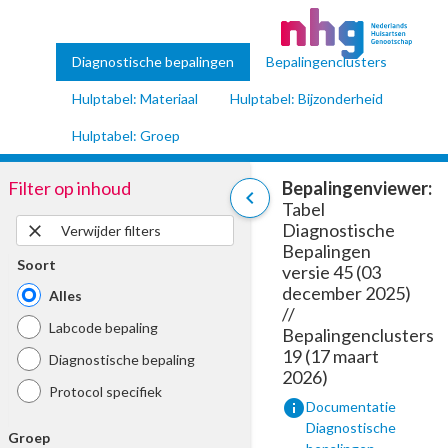
Diagnostische bepalingen
Bepalingenclusters
Hulptabel: Materiaal
Hulptabel: Bijzonderheid
Hulptabel: Groep
Filter op inhoud
Bepalingenviewer:
chevron_left
Tabel
Diagnostische
close
Verwijder filters
Bepalingen
Soort
versie 45 (03
december 2025)
Alles
//
Labcode bepaling
Bepalingenclusters
19 (17 maart
Diagnostische bepaling
2026)
Protocol specifiek
info
Documentatie
Diagnostische
Groep