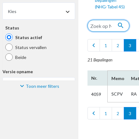
bepalingen
(NHG-Tabel 45)
Kies
search
Status
Status actief
chevron_left
c
1
2
3
Status vervallen
Beide
21 Bepalingen
Versie opname
Nr.
Memo
Mat
Toon meer filters
Kies
SCPV
RA
4059
Materiaal
chevron_left
c
1
2
3
Kies
Bijzonderheid