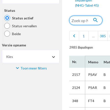
bepalingen
(NHG-Tabel 45)
Status
Status actief
search
Status vervallen
Beide
chevron_left
1
…
385
Versie opname
3985 Bepalingen
Kies
Nr.
Memo
Mat
Toon meer filters
Materiaal
2157
PSAV
B
Kies
2124
PSAR
B
Bijzonderheid
348
FT4
B
Kies