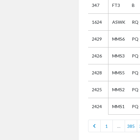
347
FT3
B
Selectie
1624
ASWK
RQ
Kies
2429
MMS6
PQ
AUB
Alles
2426
MMS3
PQ
Aanvraag
Uitslag
2428
MMS5
PQ
Beide
2425
MMS2
PQ
MMS1
PQ
2424
chevron_left
1
…
385