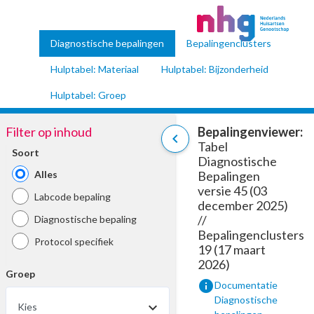
Diagnostische bepalingen
Bepalingenclusters
Hulptabel: Materiaal
Hulptabel: Bijzonderheid
Hulptabel: Groep
Filter op inhoud
Bepalingenviewer:
chevron_left
Tabel
Soort
Diagnostische
Alles
Bepalingen
versie 45 (03
Labcode bepaling
december 2025)
//
Diagnostische bepaling
Bepalingenclusters
Protocol specifiek
19 (17 maart
2026)
Groep
info
Documentatie
Diagnostische
Kies